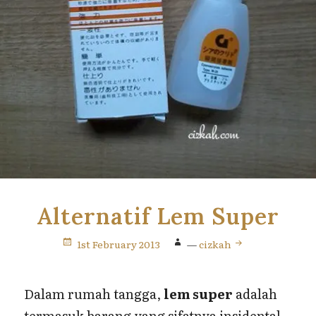
Alternatif Lem Super
1st February 2013
—
cizkah
Dalam rumah tangga,
lem super
adalah
termasuk barang yang sifatnya insidental