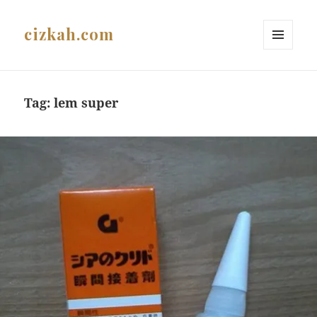
cizkah.com
MENU
AND
WIDGETS
Tag:
lem super