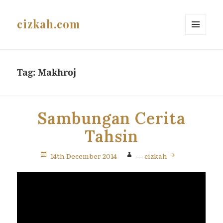
cizkah.com
MENU
AND
WIDGETS
Tag:
Makhroj
Sambungan Cerita
Tahsin
14th December 2014
—
cizkah