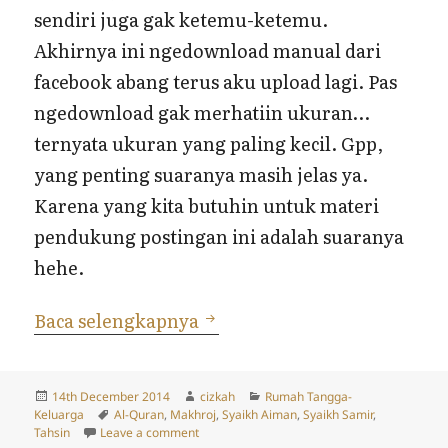
sendiri juga gak ketemu-ketemu.
Akhirnya ini ngedownload manual dari
facebook abang terus aku upload lagi. Pas
ngedownload gak merhatiin ukuran…
ternyata ukuran yang paling kecil. Gpp,
yang penting suaranya masih jelas ya.
Karena yang kita butuhin untuk materi
pendukung postingan ini adalah suaranya
hehe.
Sambungan Cerita Tahsin
Baca selengkapnya
Posted
Author
Categories
14th December 2014
cizkah
Rumah Tangga-
on
Tags
Keluarga
Al-Quran
,
Makhroj
,
Syaikh Aiman
,
Syaikh Samir
,
on Sambungan Cerita Tahsin
Tahsin
Leave a comment