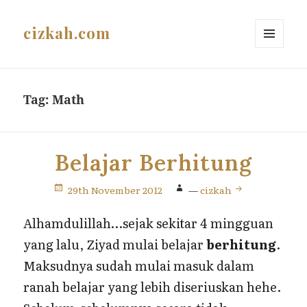
cizkah.com
MENU
AND
WIDGETS
Tag:
Math
Belajar Berhitung
29th November 2012
—
cizkah
Alhamdulillah…sejak sekitar 4 mingguan
yang lalu, Ziyad mulai belajar
berhitung
.
Maksudnya sudah mulai masuk dalam
ranah belajar yang lebih diseriuskan hehe.