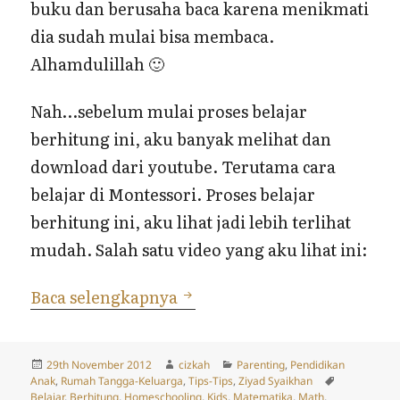
buku dan berusaha baca karena menikmati
dia sudah mulai bisa membaca.
Alhamdulillah 🙂
Nah…sebelum mulai proses belajar
berhitung ini, aku banyak melihat dan
download dari youtube. Terutama cara
belajar di Montessori. Proses belajar
berhitung ini, aku lihat jadi lebih terlihat
mudah. Salah satu video yang aku lihat ini:
Belajar Berhitung
Baca selengkapnya
Posted
Author
Categories
29th November 2012
cizkah
Parenting
,
Pendidikan
on
Tags
Anak
,
Rumah Tangga-Keluarga
,
Tips-Tips
,
Ziyad Syaikhan
Belajar
,
Berhitung
,
Homeschooling
,
Kids
,
Matematika
,
Math
,