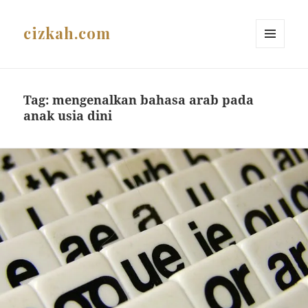
cizkah.com
MENU
AND
WIDGETS
Tag:
mengenalkan bahasa arab pada
anak usia dini