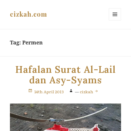
cizkah.com
MENU
AND
WIDGETS
Tag:
Permen
Hafalan Surat Al-Lail
dan Asy-Syams
14th April 2013
—
cizkah