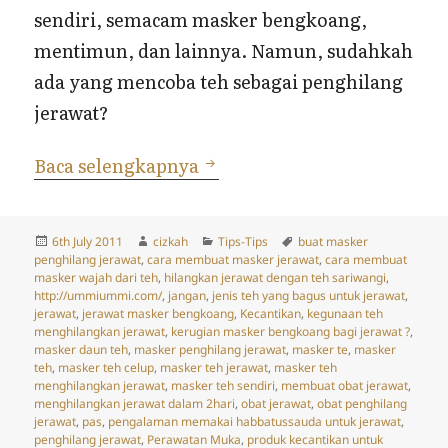
sendiri, semacam masker bengkoang,
mentimun, dan lainnya. Namun, sudahkah
ada yang mencoba teh sebagai penghilang
jerawat?
Masker Teh Sebagai Penghi
Baca selengkapnya
Posted
Author
Categories
Tags
6th July 2011
cizkah
Tips-Tips
buat masker
on
penghilang jerawat
,
cara membuat masker jerawat
,
cara membuat
masker wajah dari teh
,
hilangkan jerawat dengan teh sariwangi
,
http://ummiummi.com/
,
jangan
,
jenis teh yang bagus untuk jerawat
,
jerawat
,
jerawat masker bengkoang
,
Kecantikan
,
kegunaan teh
menghilangkan jerawat
,
kerugian masker bengkoang bagi jerawat ?
,
masker daun teh
,
masker penghilang jerawat
,
masker te
,
masker
teh
,
masker teh celup
,
masker teh jerawat
,
masker teh
menghilangkan jerawat
,
masker teh sendiri
,
membuat obat jerawat
,
menghilangkan jerawat dalam 2hari
,
obat jerawat
,
obat penghilang
jerawat
,
pas
,
pengalaman memakai habbatussauda untuk jerawat
,
penghilang jerawat
,
Perawatan Muka
,
produk kecantikan untuk