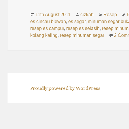
Posted
Author
Categories
T
11th August 2011
cizkah
Resep
on
es cincau blewah
,
es segar
,
minuman segar buk
resep es campur
,
resep es selasih
,
resep minum
kolang kaling
,
resep minuman segar
2 Com
Proudly powered by WordPress