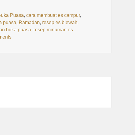
ags
Buka Puasa
,
cara membuat es campur
,
a puasa
,
Ramadan
,
resep es blewah
,
an buka puasa
,
resep minuman es
on Resep Minuman Segar, Nikmat, Hemat untuk Berbuka
ments