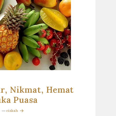
r, Nikmat, Hemat
uka Puasa
—
cizkah