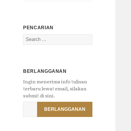
PENCARIAN
Search
for:
BERLANGGANAN
Ingin menerima info tulisan
terbaru lewat email, silakan
submit di sini.
Type
BERLANGGANAN
your
email…