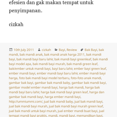
efesien dan gak makan tempat untuk
penyimpanan.
cizkah
Posted
Author
Categories
Tags
10th July 2011
cizkah
Bayi
,
Review
Bak Bayi
,
bak
on
mandi
,
bak mandi anak
,
bak mandi anak harga 2011
,
bak mandi
bayi
,
bak mandi bayi baru lahir
,
bak mandi bayi greenleaf
,
bak mandi
bayi model apa
,
bak mandi bayi murah
,
bak mandi green leaf
,
bak/ember untuk mandi bayi
,
bayi baru lahir
,
ember bayi green leaf
,
ember mandi bayi
,
ember mandi bayi baru lahir
,
ember mandi bayi
harga
,
foto bak mandi bayi model terbaru
,
foto-foto anak mandi
,
gambar bak bayi
,
gambar bak mandi baby
,
gambar bak mandi bayi
,
gambar model ember mandi bayi
,
harga bak mandi
,
harga bak
mandi bayi baru lahir
,
harga bak mandi bayi green leaf
,
harga dan
gambar bak mandi bayi
,
harga ember mandi bayi
,
http://ummiummi.com/
,
jual bak mandi baby
,
jual bak mandi bayi
,
jual bak mandi bayi murah
,
jual bak mandi bayi murah green leaf
,
jual bak mandi untuk bayi murah
,
jual ember mandi buat bayi
,
jual
tempat mandi bayi praktis
,
mandi
,
mandi bayi
,
memandikan bayi
,