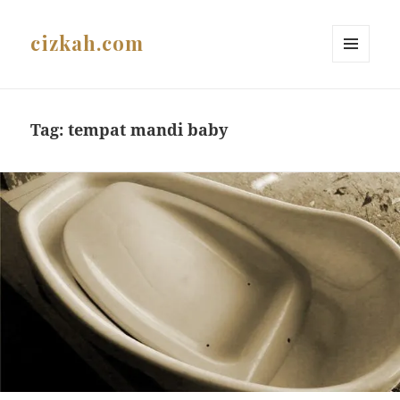
cizkah.com
MENU
AND
WIDGETS
Tag:
tempat mandi baby