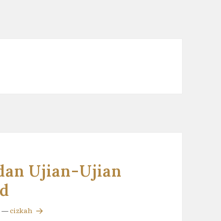
dan Ujian-Ujian
ad
—
cizkah