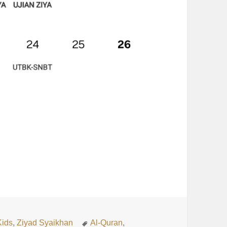
n Ujian-Ujian Ziyad
Tags
Kids
,
Ziyad Syaikhan
Al-Quran
,