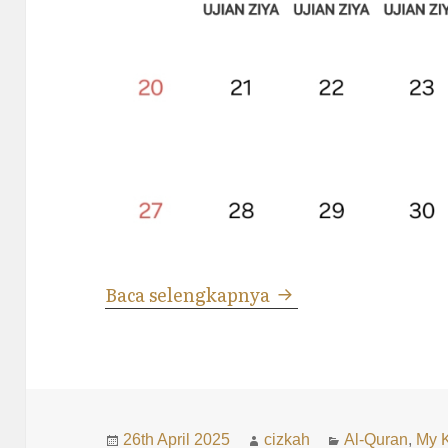
Antara Al-Qur’an da
Baca selengkapnya
Posted
Author
Categories
26th April 2025
cizkah
Al-Quran
,
My 