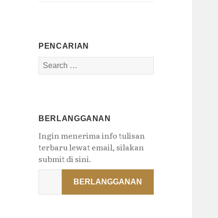
PENCARIAN
Search
for:
BERLANGGANAN
Ingin menerima info tulisan
terbaru lewat email, silakan
submit di sini.
Type
BERLANGGANAN
your
email…