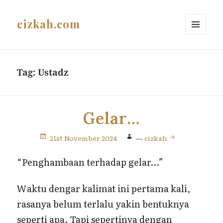
cizkah.com
MENU
AND
WIDGETS
Tag:
Ustadz
Gelar…
21st November 2024
—
cizkah
“Penghambaan terhadap gelar…”
Waktu dengar kalimat ini pertama kali,
rasanya belum terlalu yakin bentuknya
seperti apa. Tapi sepertinya dengan