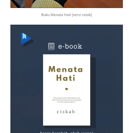
Buku Menata Hati [versi cetak]