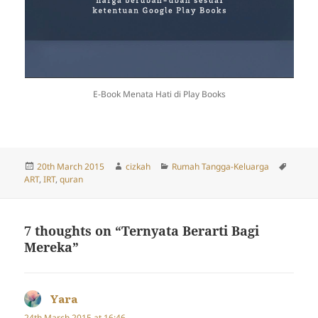
E-Book Menata Hati di Play Books
Posted
Author
Categories
Tags
20th March 2015
cizkah
Rumah Tangga-Keluarga
on
ART
,
IRT
,
quran
7 thoughts on “Ternyata Berarti Bagi
Mereka”
Yara
says:
24th March 2015 at 16:46