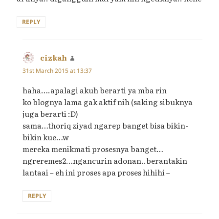
REPLY
cizkah
says:
31st March 2015 at 13:37
haha….apalagi akuh berarti ya mba rin
ko blognya lama gak aktif nih (saking sibuknya
juga berarti :D)
sama…thoriq ziyad ngarep banget bisa bikin-
bikin kue…w
mereka menikmati prosesnya banget…
ngreremes2…ngancurin adonan..berantakin
lantaai – eh ini proses apa proses hihihi –
REPLY