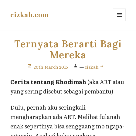
cizkah.com
MENU
AND
WIDGETS
Ternyata Berarti Bagi
Mereka
20th March 2015
—
cizkah
Cerita tentang Khodimah
(aka ART atau
yang sering disebut sebagai pembantu)
Dulu, pernah aku seringkali
mengharapkan ada ART. Melihat fulanah
enak sepertinya bisa senggaang mo ngapa-
ngapain. Apalagi kalau anaknya