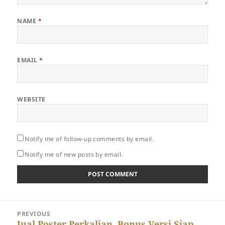
NAME
*
EMAIL
*
WEBSITE
Notify me of follow-up comments by email.
Notify me of new posts by email.
Post
PREVIOUS
navigation
Previous
Jual Poster Perkalian, Bonus Versi Siap