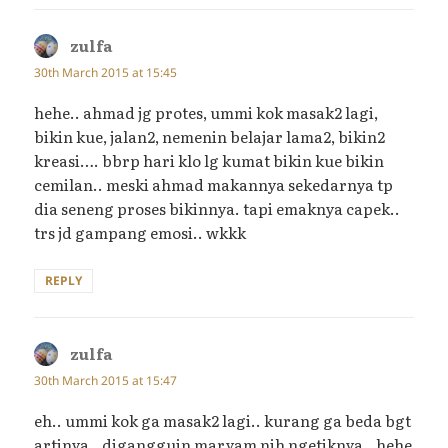
zulfa
says:
30th March 2015 at 15:45
hehe.. ahmad jg protes, ummi kok masak2 lagi,
bikin kue, jalan2, nemenin belajar lama2, bikin2
kreasi…. bbrp hari klo lg kumat bikin kue bikin
cemilan.. meski ahmad makannya sekedarnya tp
dia seneng proses bikinnya. tapi emaknya capek..
trs jd gampang emosi.. wkkk
REPLY
zulfa
says:
30th March 2015 at 15:47
eh.. ummi kok ga masak2 lagi.. kurang ga beda bgt
artinya.. digangguin maryam nih ngetiknya.. hehe