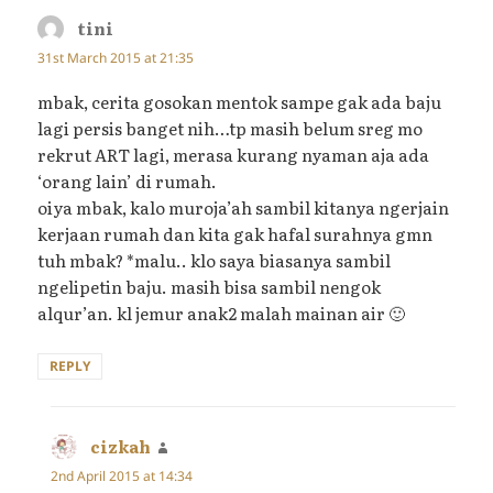
tini
says:
31st March 2015 at 21:35
mbak, cerita gosokan mentok sampe gak ada baju
lagi persis banget nih…tp masih belum sreg mo
rekrut ART lagi, merasa kurang nyaman aja ada
‘orang lain’ di rumah.
oiya mbak, kalo muroja’ah sambil kitanya ngerjain
kerjaan rumah dan kita gak hafal surahnya gmn
tuh mbak? *malu.. klo saya biasanya sambil
ngelipetin baju. masih bisa sambil nengok
alqur’an. kl jemur anak2 malah mainan air 🙂
REPLY
cizkah
says:
2nd April 2015 at 14:34