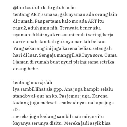
@tini tos dulu kalo gituh hehe
tentang ART, samaaa, gak nyaman ada orang lain
di rumah. Pas pertama kalo mo ada ART itu
ragu2, aduh gmn nih. Ternyata bener gka
nyaman. Akhirnya krn suami mulai sering kerja
dari rumah, tambah gak nyaman lah beliau.
Yang sekarang ini juga karena beliau setengah
hari di luar. Sengaja manggil ARTnya sore. Cuma
1 jaman di rumah buat nyuci piring sama setrika
doang hehe.
tentang muroja’ah
iya sambil lihat aja gpp. Ana juga hampir selalu
standby al-qur’an ko. Pas jemur juga. Karena
kadang juga meleset – maksudnya ana lupa juga
:D-.
mereka juga kadang sambil main air, na itu
kayanya serunya disitu. Mereka jadi asyik bisa