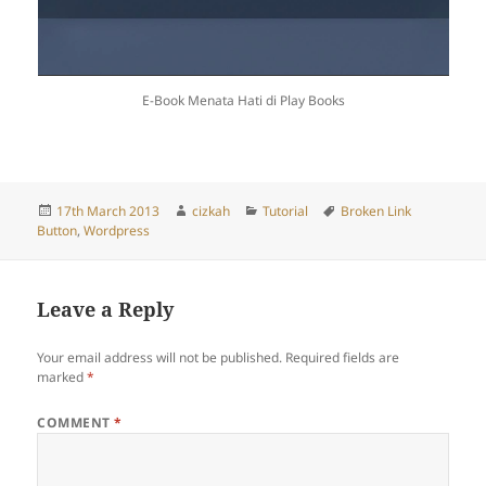
E-Book Menata Hati di Play Books
Posted
Author
Categories
Tags
17th March 2013
cizkah
Tutorial
Broken Link
on
Button
,
Wordpress
Leave a Reply
Your email address will not be published.
Required fields are
marked
*
COMMENT
*