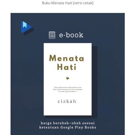
Buku Menata Hati [versi cetak]