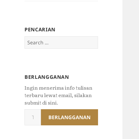
PENCARIAN
Search
for:
BERLANGGANAN
Ingin menerima info tulisan
terbaru lewat email, silakan
submit di sini.
Type
BERLANGGANAN
your
email…