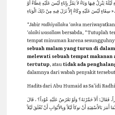
ْلَةً يَنْزِلُ فِيهَا وَبَاءٌ لاَ يَمُرُّ بِإِنَاءٍ لَيْسَ عَلَيْهِ غِطَاءٌ أَوْ
َاءٍ لَيْسَ عَلَيْهِ وِكَاءٌ إِلاَّ نَزَلَ فِيهِ مِنْ ذَلِكَ الْوَبَاءِ
“Jabir
radhiyallahu ‘anhu
meriwayatkan
‘alaihi wasallam
bersabda, “Tutuplah t
tempat minuman karena sesungguhn
sebuah malam yang turun di dalam
melewati sebuah tempat makanan 
tertutup
, atau
tidak ada penghalan
dalamnya dari wabah penyakit tersebut
Hadits dari Abu Humaid as Sa’idi Radhi
َّراً، فَقَالَ: أَلاَ خَمَّرْتَهُ؟ وَلَوْ تَعْرُضُ عَلَيْهِ عُوْداً؟ ، قَالَ