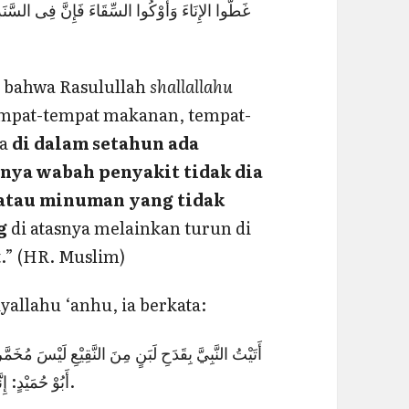
غَطُّوا الإِنَاءَ وَأَوْكُوا السِّقَاءَ فَإِنَّ فِى السَّنَةِ لَي
سِق ».
 bahwa Rasulullah
shallallahu
empat-tempat makanan, tempat-
ya
di dalam setahun ada
nya wabah penyakit tidak dia
atau minuman yang tidak
g
di atasnya melainkan turun di
.” (HR. Muslim)
yallahu ‘anhu, ia berkata:
أَتَيْتُ النَّبِيَّ بِقَدَحِ لَبَنٍ مِنَ النَّقِيْعِ لَيْسَ مُخَم
أَبُوْ حُمَيْدٍ: إِنَّمَا أَمَرَ بَالأَسْقِيَةِ أَنْ توكأ لَيْلاً وَبِالأَبْوَابِ أَنْ تُغْلَقَ لَيْلاً.