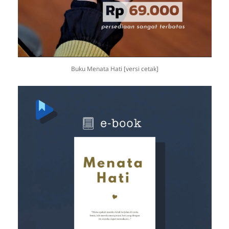
Buku Menata Hati [versi cetak]