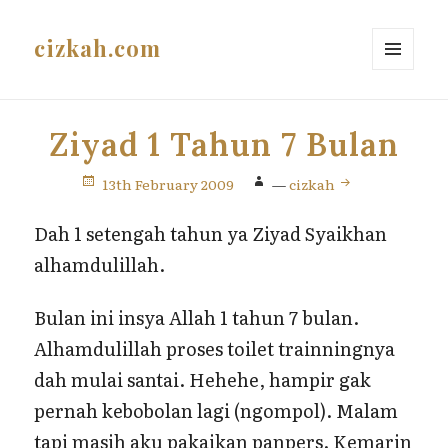
cizkah.com
MENU
AND
WIDGETS
Ziyad 1 Tahun 7 Bulan
13th February 2009
—
cizkah
Dah 1 setengah tahun ya Ziyad Syaikhan
alhamdulillah.
Bulan ini insya Allah 1 tahun 7 bulan.
Alhamdulillah proses toilet trainningnya
dah mulai santai. Hehehe, hampir gak
pernah kebobolan lagi (ngompol). Malam
tapi masih aku pakaikan panpers. Kemarin