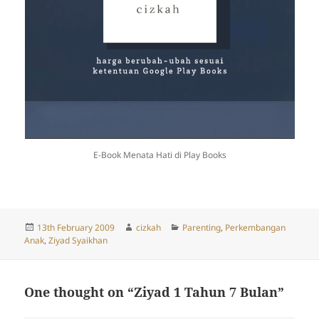
E-Book Menata Hati di Play Books
Posted
Author
Categories
13th February 2009
cizkah
Parenting
,
Perkembangan
on
Anak
,
Ziyad Syaikhan
One thought on “Ziyad 1 Tahun 7 Bulan”