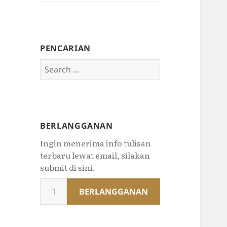
PENCARIAN
Search
for:
BERLANGGANAN
Ingin menerima info tulisan
terbaru lewat email, silakan
submit di sini.
Type
BERLANGGANAN
your
email…