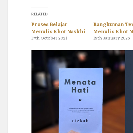
RELATED
Proses Belajar
Rangkuman Te
Menulis Khot Naskhi
Menulis Khot 
17th October 2021
19th January 2026