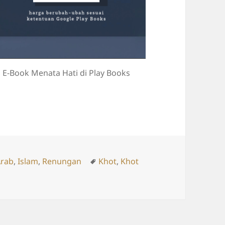
E-Book Menata Hati di Play Books
es
Tags
Arab
,
Islam
,
Renungan
Khot
,
Khot