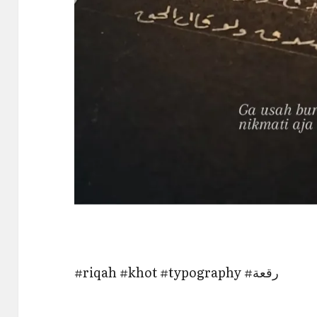
#riqah #khot #typography #رقعة