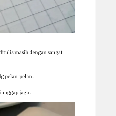
g ditulis masih dengan sangat
dg pelan-pelan.
dianggap jago.