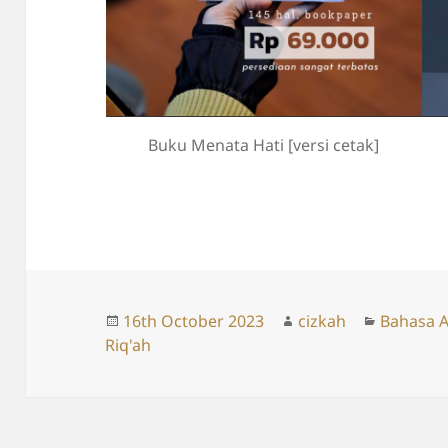
Buku Menata Hati [versi cetak]
Posted
Author
Categori
16th October 2023
cizkah
Bahasa 
on
Riq'ah