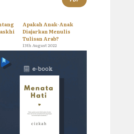
ntang
Apakah Anak-Anak
Naskhi
Diajarkan Menulis
Tulisan Arab?
13th August 2022