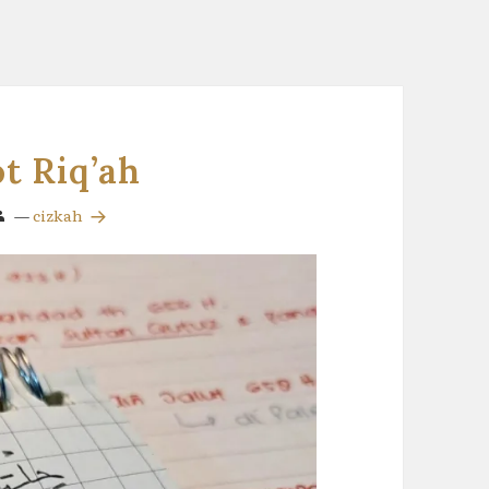
t Riq’ah
—
cizkah