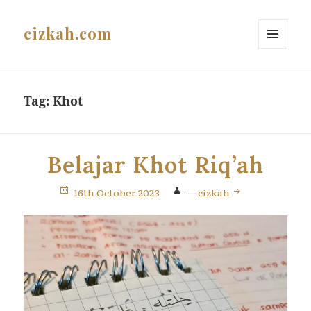
cizkah.com
MENU
AND
WIDGETS
Tag:
Khot
Belajar Khot Riq’ah
16th October 2023
—
cizkah