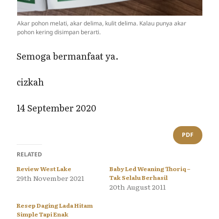
Akar pohon melati, akar delima, kulit delima. Kalau punya akar
pohon kering disimpan berarti.
Semoga bermanfaat ya.
cizkah
14 September 2020
PDF
RELATED
Review West Lake
Baby Led Weaning Thoriq –
29th November 2021
Tak Selalu Berhasil
20th August 2011
Resep Daging Lada Hitam
Simple Tapi Enak