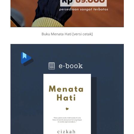
Buku Menata Hati [versi cetak]