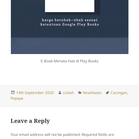
E-Book Menata Hati di Play Books
Posted
Author
Categories
Tags
14th September 2020
cizkah
Kesehatan
Cacingan
,
on
Pepaya
Leave a Reply
Your email address will not be published.
Required fields are