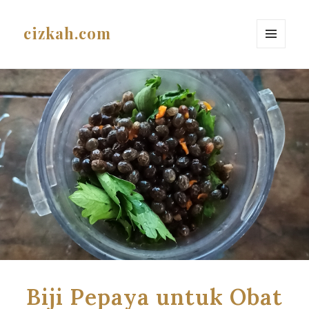
cizkah.com
MENU
AND
WIDGETS
Biji Pepaya untuk Obat