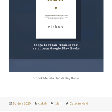
E-Book Menata Hati di Play Books
Posted
Author
Categories
Tags
5th July 2020
cizkah
Islam
Catatan Haid
on