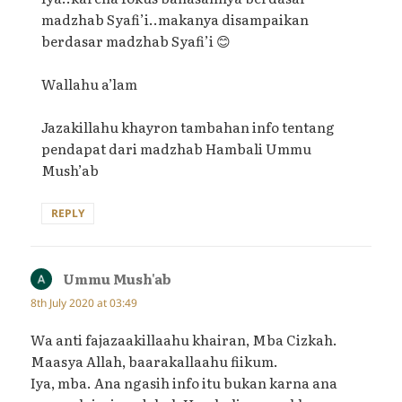
madzhab Syafi’i..makanya disampaikan
berdasar madzhab Syafi’i 😊
Wallahu a’lam
Jazakillahu khayron tambahan info tentang
pendapat dari madzhab Hambali Ummu
Mush’ab
REPLY
Ummu Mush'ab
says:
8th July 2020 at 03:49
Wa anti fajazaakillaahu khairan, Mba Cizkah.
Maasya Allah, baarakallaahu fiikum.
Iya, mba. Ana ngasih info itu bukan karna ana