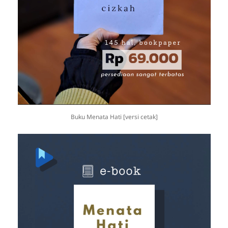
Buku Menata Hati [versi cetak]