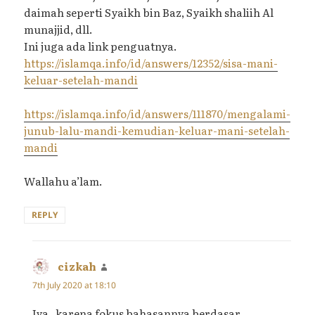
daimah seperti Syaikh bin Baz, Syaikh shaliih Al
munajjid, dll.
Ini juga ada link penguatnya.
https://islamqa.info/id/answers/12352/sisa-mani-
keluar-setelah-mandi
https://islamqa.info/id/answers/111870/mengalami-
junub-lalu-mandi-kemudian-keluar-mani-setelah-
mandi
Wallahu a’lam.
REPLY
cizkah
says:
7th July 2020 at 18:10
Iya..karena fokus bahasannya berdasar