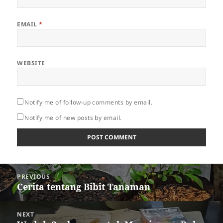
EMAIL
*
WEBSITE
Notify me of follow-up comments by email.
Notify me of new posts by email.
Post
PREVIOUS
navigation
Previous
Cerita tentang Bibit Tanaman
post:
NEXT