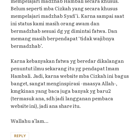
mempelajari madzhab Hambali secara khusus.
Belum seperti mba Cizkah yang secara khusus
mempelajari madzhab Syafi’i. Karna sampai saat
ini status kami masih orang awam dan
bermadzhab sesuai dg yg dimintai fatwa. Dan
memang masih berpendapat ‘tidak wajibnya
bermadzhab’.
Karna kebanyakan fatwa yg beredar dikalangan
penuntut ilmu sekarang itu yg pendapat Imam
Hambali. Jadi, karna website mba Cizkah ini bagus
banget, sangat menginspirasi -maasya Allah-,
kmgkinan yang baca juga banyak yg baru2
(termasuk ana, sdh jadi langganan pembaca
website ini), jadi ana share itu.
Wallahu a’lam…
REPLY