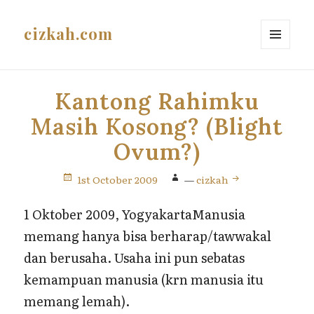
cizkah.com
MENU
AND
WIDGETS
Kantong Rahimku
Masih Kosong? (Blight
Ovum?)
1st October 2009
—
cizkah
1 Oktober 2009, YogyakartaManusia
memang hanya bisa berharap/tawwakal
dan berusaha. Usaha ini pun sebatas
kemampuan manusia (krn manusia itu
memang lemah).