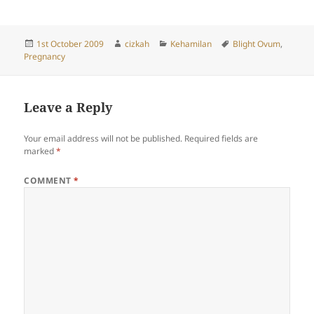
Posted
Author
Categories
Tags
1st October 2009
cizkah
Kehamilan
Blight Ovum
,
on
Pregnancy
Leave a Reply
Your email address will not be published.
Required fields are
marked
*
COMMENT
*