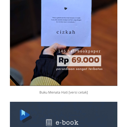
Buku Menata Hati [versi cetak]