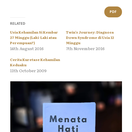
PDF
RELATED
Usia Kehamilan Si Kembar
Twin’s Journey: Diagnosa
27 Minggu (Laki-Laki atau
Down Syndrome di Usia 12
Perempuan?)
Minggu
14th August 2016
7th November 2016
Cerita Kuretase Kehamilan
Keduaku
11th October 2009