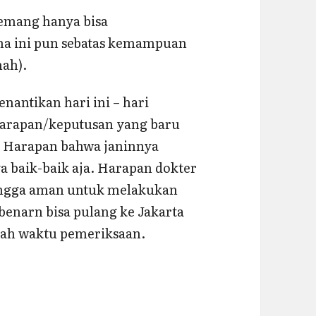
emang hanya bisa
ha ini pun sebatas kemampuan
ah).
antikan hari ini – hari
harapan/keputusan yang baru
i. Harapan bahwa janinnya
 baik-baik aja. Harapan dokter
ingga aman untuk melakukan
benarn bisa pulang ke Jakarta
elah waktu pemeriksaan.
asih Kosong? (Blight Ovum?)