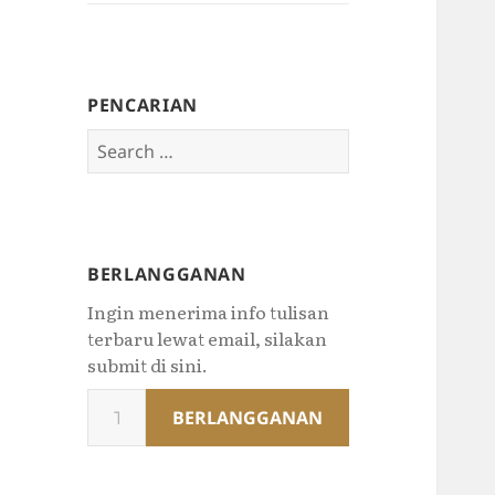
PENCARIAN
Search
for:
BERLANGGANAN
Ingin menerima info tulisan
terbaru lewat email, silakan
submit di sini.
Type
BERLANGGANAN
your
email…