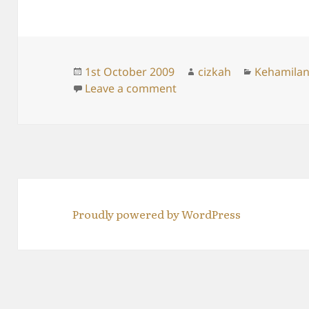
Posted
Author
Categorie
1st October 2009
cizkah
Kehamila
on
on Kantong Rahimku Mas
Leave a comment
Proudly powered by WordPress