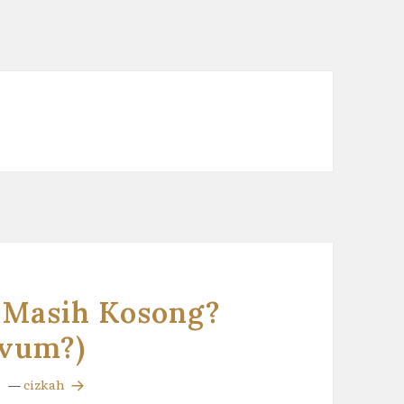
 Masih Kosong?
Ovum?)
—
cizkah