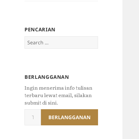
PENCARIAN
Search
for:
BERLANGGANAN
Ingin menerima info tulisan
terbaru lewat email, silakan
submit di sini.
Type
BERLANGGANAN
your
email…