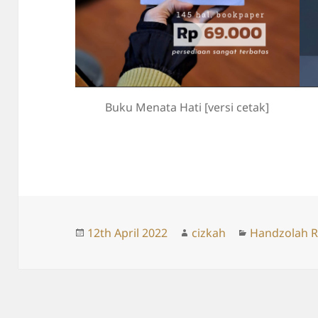
Buku Menata Hati [versi cetak]
Posted
Author
Categories
12th April 2022
cizkah
Handzolah R
on