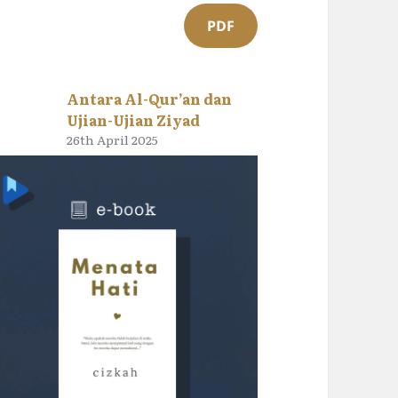
PDF
Antara Al-Qur’an dan
Ujian-Ujian Ziyad
26th April 2025