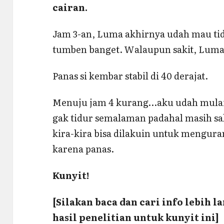
cairan.
Jam 3-an, Luma akhirnya udah mau tidu
tumben banget. Walaupun sakit, Luma 
Panas si kembar stabil di 40 derajat.
Menuju jam 4 kurang…aku udah mulai l
gak tidur semalaman padahal masih saki
kira-kira bisa dilakuin untuk mengu
karena panas.
Kunyit!
[Silakan baca dan cari info lebih l
hasil penelitian untuk kunyit ini]