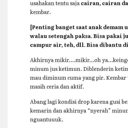
usahakan tentu saja
cairan, cairan d
kembar.
[Penting banget saat anak demam 
walau setengah paksa. Bisa pakai j
campur air, teh, dll. Bisa dibantu 
Akhirnya mikir….mikir…oh ya…keing
minum jus ketimun. Diblenderin ketim
mau diminum cuma yang pir. Kembar t
masih ceria dan aktif.
Abang lagi kondisi drop karena gusi b
kemarin dan akhirnya “nyerah” min
nguantuuuk.