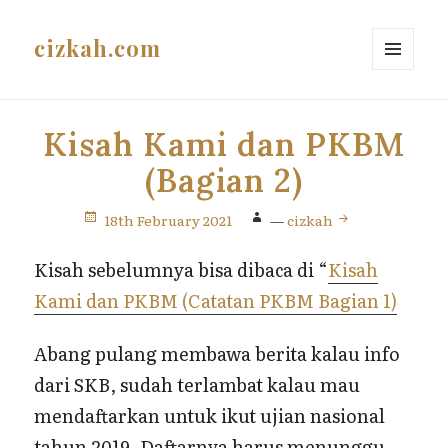
cizkah.com
MENU
AND
WIDGETS
Kisah Kami dan PKBM
(Bagian 2)
18th February 2021
—
cizkah
Kisah sebelumnya bisa dibaca di “
Kisah
Kami dan PKBM (Catatan PKBM Bagian 1)
Abang pulang membawa berita kalau info
dari SKB, sudah terlambat kalau mau
mendaftarkan untuk ikut ujian nasional
tahun 2019. Daftarnya harus menunggu