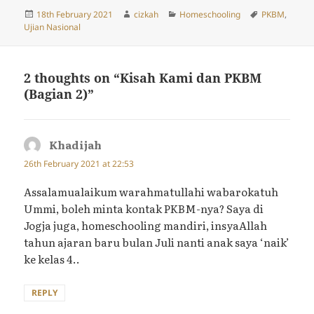
Posted
Author
Categories
Tags
18th February 2021
cizkah
Homeschooling
PKBM
,
on
Ujian Nasional
2 thoughts on “Kisah Kami dan PKBM
(Bagian 2)”
Khadijah
says:
26th February 2021 at 22:53
Assalamualaikum warahmatullahi wabarokatuh
Ummi, boleh minta kontak PKBM-nya? Saya di
Jogja juga, homeschooling mandiri, insyaAllah
tahun ajaran baru bulan Juli nanti anak saya ‘naik’
ke kelas 4..
REPLY