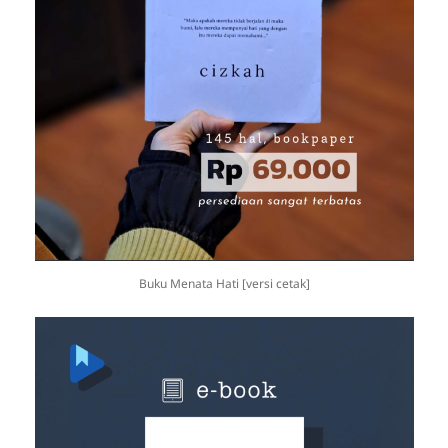
Buku Menata Hati [versi cetak]