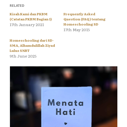
RELATED
Kisah Kami dan PKBM
Frequently Asked
(Catatan PKBM Bagian 1)
Question (FAQ) tentang
17th January 2021
Homeschooling SD
17th May 2015
Homeschooling dari SD-
SMA, Alhamdulillah Ziyad
Lulus SNBT
9th June 2025