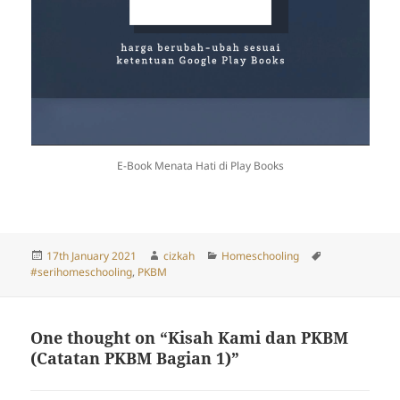
E-Book Menata Hati di Play Books
Posted
Author
Categories
Tags
17th January 2021
cizkah
Homeschooling
on
#serihomeschooling
,
PKBM
One thought on “Kisah Kami dan PKBM
(Catatan PKBM Bagian 1)”