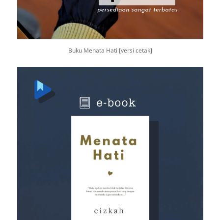
Buku Menata Hati [versi cetak]