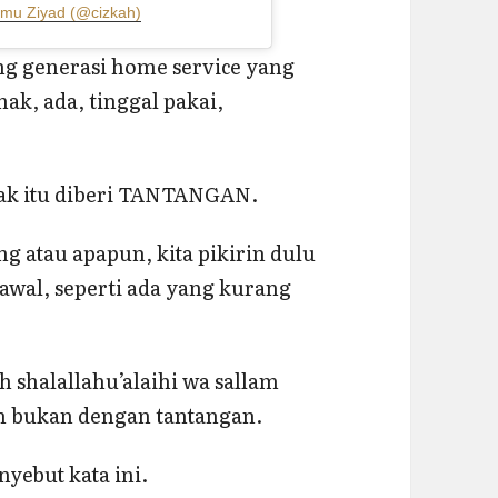
mmu Ziyad (@cizkah)
ang generasi home service yang
ak, ada, tinggal pakai,
nak itu diberi TANTANGAN.
ing atau apapun, kita pikirin dulu
 awal, seperti ada yang kurang
 shalallahu’alaihi wa sallam
h bukan dengan tantangan.
nyebut kata ini.