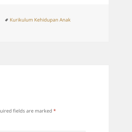
s
Tags
Kurikulum Kehidupan Anak
uired fields are marked
*