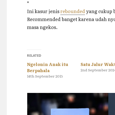
*
Ini kasur jenis
rebounded
yang cukup be
Recommended banget karena udah nyob
masa ngekos.
RELATED
Ngelonin Anak itu
Satu Jalur Wak
Berpahala
2nd September 202
14th September 2015