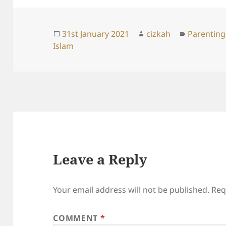
Posted
Author
Categorie
31st January 2021
cizkah
Parenting
on
Islam
Leave a Reply
Your email address will not be published.
Req
COMMENT
*