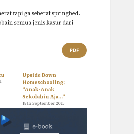
rat tapi ga seberat springbed.
ain semua jenis kasur dari
PDF
tu
Upside Down
4
Homeschooling;
“Anak-Anak
Sekolahin Aja…”
19th September 2015