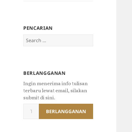
PENCARIAN
Search
for:
BERLANGGANAN
Ingin menerima info tulisan
terbaru lewat email, silakan
submit di sini.
Type
BERLANGGANAN
your
email…