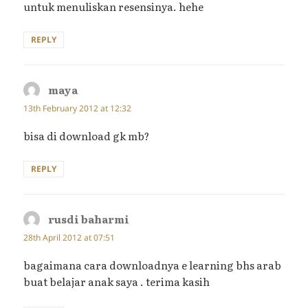
untuk menuliskan resensinya. hehe
REPLY
maya
says:
13th February 2012 at 12:32
bisa di download gk mb?
REPLY
rusdi baharmi
says:
28th April 2012 at 07:51
bagaimana cara downloadnya e learning bhs arab
buat belajar anak saya . terima kasih