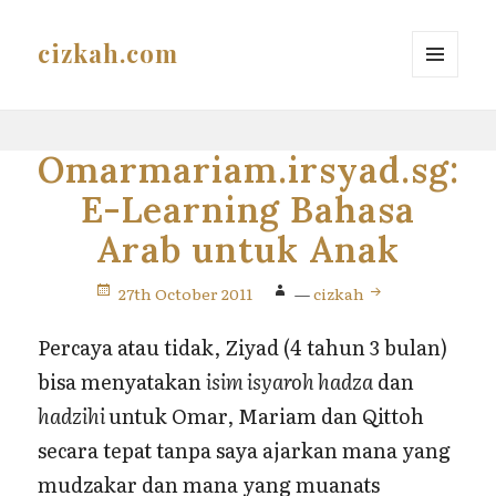
cizkah.com
MENU
AND
WIDGETS
Omarmariam.irsyad.sg:
E-Learning Bahasa
Arab untuk Anak
27th October 2011
—
cizkah
Percaya atau tidak, Ziyad (4 tahun 3 bulan)
bisa menyatakan
isim isyaroh hadza
dan
hadzihi
untuk Omar, Mariam dan Qittoh
secara tepat tanpa saya ajarkan mana yang
mudzakar dan mana yang muanats