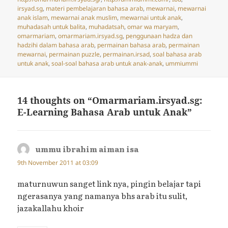
irsyad.sg
,
materi pembelajaran bahasa arab
,
mewarnai
,
mewarnai
anak islam
,
mewarnai anak muslim
,
mewarnai untuk anak
,
muhadasah untuk balita
,
muhadatsah
,
omar wa maryam
,
omarmariam
,
omarmariam.irsyad.sg
,
penggunaan hadza dan
hadzihi dalam bahasa arab
,
permainan bahasa arab
,
permainan
mewarnai
,
permainan puzzle
,
permainan.irsad
,
soal bahasa arab
untuk anak
,
soal-soal bahasa arab untuk anak-anak
,
ummiummi
14 thoughts on “Omarmariam.irsyad.sg:
E-Learning Bahasa Arab untuk Anak”
ummu ibrahim aiman isa
says:
9th November 2011 at 03:09
maturnuwun sanget link nya, pingin belajar tapi
ngerasanya yang namanya bhs arab itu sulit,
jazakallahu khoir