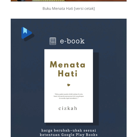
Buku Menata Hati [versi cetak]