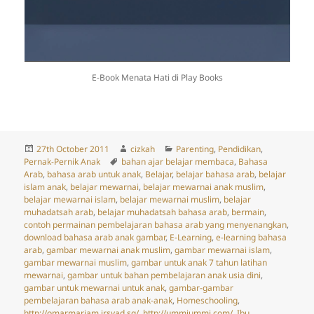
E-Book Menata Hati di Play Books
Posted
Author
Categories
27th October 2011
cizkah
Parenting
,
Pendidikan
,
on
Tags
Pernak-Pernik Anak
bahan ajar belajar membaca
,
Bahasa
Arab
,
bahasa arab untuk anak
,
Belajar
,
belajar bahasa arab
,
belajar
islam anak
,
belajar mewarnai
,
belajar mewarnai anak muslim
,
belajar mewarnai islam
,
belajar mewarnai muslim
,
belajar
muhadatsah arab
,
belajar muhadatsah bahasa arab
,
bermain
,
contoh permainan pembelajaran bahasa arab yang menyenangkan
,
download bahasa arab anak gambar
,
E-Learning
,
e-learning bahasa
arab
,
gambar mewarnai anak muslim
,
gambar mewarnai islam
,
gambar mewarnai muslim
,
gambar untuk anak 7 tahun latihan
mewarnai
,
gambar untuk bahan pembelajaran anak usia dini
,
gambar untuk mewarnai untuk anak
,
gambar-gambar
pembelajaran bahasa arab anak-anak
,
Homeschooling
,
http://omarmariam.irsyad.sg/
,
http://ummiummi.com/
,
Ibu
,