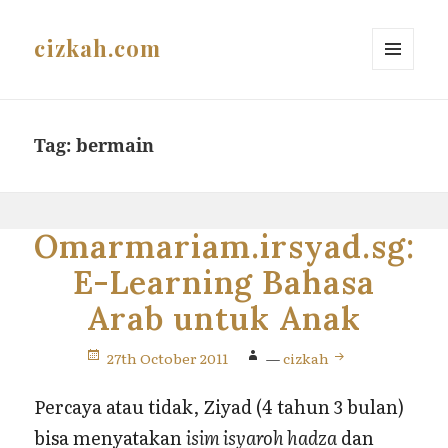
cizkah.com
MENU
AND
WIDGETS
Tag:
bermain
Omarmariam.irsyad.sg:
E-Learning Bahasa
Arab untuk Anak
27th October 2011
—
cizkah
Percaya atau tidak, Ziyad (4 tahun 3 bulan)
bisa menyatakan
isim isyaroh hadza
dan