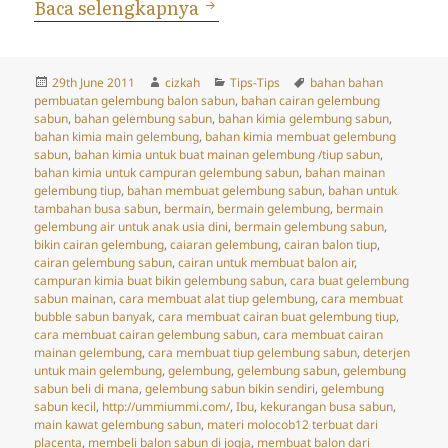
Bermain Gelembung Sabun
Baca selengkapnya
Posted
Author
Categories
Tags
29th June 2011
cizkah
Tips-Tips
bahan bahan
on
pembuatan gelembung balon sabun
,
bahan cairan gelembung
sabun
,
bahan gelembung sabun
,
bahan kimia gelembung sabun
,
bahan kimia main gelembung
,
bahan kimia membuat gelembung
sabun
,
bahan kimia untuk buat mainan gelembung /tiup sabun
,
bahan kimia untuk campuran gelembung sabun
,
bahan mainan
gelembung tiup
,
bahan membuat gelembung sabun
,
bahan untuk
tambahan busa sabun
,
bermain
,
bermain gelembung
,
bermain
gelembung air untuk anak usia dini
,
bermain gelembung sabun
,
bikin cairan gelembung
,
caiaran gelembung
,
cairan balon tiup
,
cairan gelembung sabun
,
cairan untuk membuat balon air
,
campuran kimia buat bikin gelembung sabun
,
cara buat gelembung
sabun mainan
,
cara membuat alat tiup gelembung
,
cara membuat
bubble sabun banyak
,
cara membuat cairan buat gelembung tiup
,
cara membuat cairan gelembung sabun
,
cara membuat cairan
mainan gelembung
,
cara membuat tiup gelembung sabun
,
deterjen
untuk main gelembung
,
gelembung
,
gelembung sabun
,
gelembung
sabun beli di mana
,
gelembung sabun bikin sendiri
,
gelembung
sabun kecil
,
http://ummiummi.com/
,
Ibu
,
kekurangan busa sabun
,
main kawat gelembung sabun
,
materi molocob12 terbuat dari
placenta
,
membeli balon sabun di jogja
,
membuat balon dari