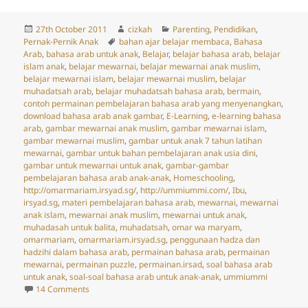
Posted
Author
Categories
27th October 2011
cizkah
Parenting
,
Pendidikan
,
on
Tags
Pernak-Pernik Anak
bahan ajar belajar membaca
,
Bahasa
Arab
,
bahasa arab untuk anak
,
Belajar
,
belajar bahasa arab
,
belajar
islam anak
,
belajar mewarnai
,
belajar mewarnai anak muslim
,
belajar mewarnai islam
,
belajar mewarnai muslim
,
belajar
muhadatsah arab
,
belajar muhadatsah bahasa arab
,
bermain
,
contoh permainan pembelajaran bahasa arab yang menyenangkan
,
download bahasa arab anak gambar
,
E-Learning
,
e-learning bahasa
arab
,
gambar mewarnai anak muslim
,
gambar mewarnai islam
,
gambar mewarnai muslim
,
gambar untuk anak 7 tahun latihan
mewarnai
,
gambar untuk bahan pembelajaran anak usia dini
,
gambar untuk mewarnai untuk anak
,
gambar-gambar
pembelajaran bahasa arab anak-anak
,
Homeschooling
,
http://omarmariam.irsyad.sg/
,
http://ummiummi.com/
,
Ibu
,
irsyad.sg
,
materi pembelajaran bahasa arab
,
mewarnai
,
mewarnai
anak islam
,
mewarnai anak muslim
,
mewarnai untuk anak
,
muhadasah untuk balita
,
muhadatsah
,
omar wa maryam
,
omarmariam
,
omarmariam.irsyad.sg
,
penggunaan hadza dan
hadzihi dalam bahasa arab
,
permainan bahasa arab
,
permainan
mewarnai
,
permainan puzzle
,
permainan.irsad
,
soal bahasa arab
untuk anak
,
soal-soal bahasa arab untuk anak-anak
,
ummiummi
on Omarmariam.irsyad.sg: E-Learning Bahasa Arab untu
14 Comments