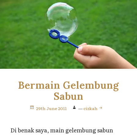
Bermain Gelembung
Sabun
29th June 2011
—
cizkah
Di benak saya, main gelembung sabun