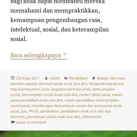
bagi anak dapat membantu mereka
memahami dan mempraktikkan,
kemampuan pengembangan rasa,
intelektual, sosial, dan keterampilan
sosial.
Bermain
Baca selengkapnya
Posted
Author
Categories
Tags
23rd July 2011
cizkah
Pendidikan
Belajar
,
bermain
,
on
bermain adalah
,
bermain pada anak usia dini
,
himpaudi kab bantul
,
http://ummiummi.com/
,
kegiatan bermain anak
,
keterampilan
sosial
,
ketrampilan sosial anak usia dini
,
materi diklat paud
,
materi
paud pendidikan anak usia dini
,
materi pendidikan keterampilan
sosial paud
,
membangun kemampuan sosial dan emosional anak
paud
,
pas
,
PAUD
,
pendidikan
,
pendidikan anak usia dini dan
bermain
,
permainan untuk anak usia dini
,
ummiummi
on Bermain
Leave a comment