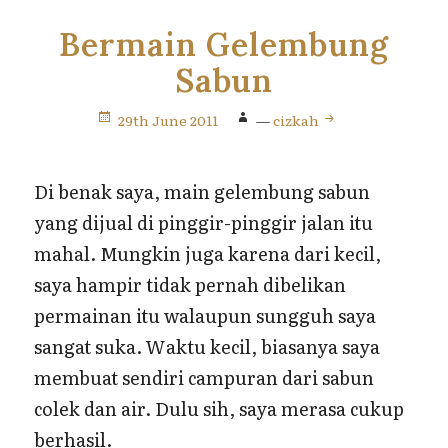
Bermain Gelembung
Sabun
29th June 2011
—
cizkah
Di benak saya, main gelembung sabun
yang dijual di pinggir-pinggir jalan itu
mahal. Mungkin juga karena dari kecil,
saya hampir tidak pernah dibelikan
permainan itu walaupun sungguh saya
sangat suka. Waktu kecil, biasanya saya
membuat sendiri campuran dari sabun
colek dan air. Dulu sih, saya merasa cukup
berhasil.