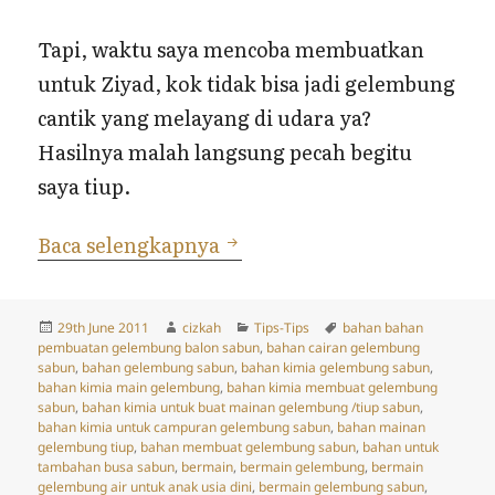
Tapi, waktu saya mencoba membuatkan
untuk Ziyad, kok tidak bisa jadi gelembung
cantik yang melayang di udara ya?
Hasilnya malah langsung pecah begitu
saya tiup.
Bermain Gelembung Sabun
Baca selengkapnya
Posted
Author
Categories
Tags
29th June 2011
cizkah
Tips-Tips
bahan bahan
on
pembuatan gelembung balon sabun
,
bahan cairan gelembung
sabun
,
bahan gelembung sabun
,
bahan kimia gelembung sabun
,
bahan kimia main gelembung
,
bahan kimia membuat gelembung
sabun
,
bahan kimia untuk buat mainan gelembung /tiup sabun
,
bahan kimia untuk campuran gelembung sabun
,
bahan mainan
gelembung tiup
,
bahan membuat gelembung sabun
,
bahan untuk
tambahan busa sabun
,
bermain
,
bermain gelembung
,
bermain
gelembung air untuk anak usia dini
,
bermain gelembung sabun
,