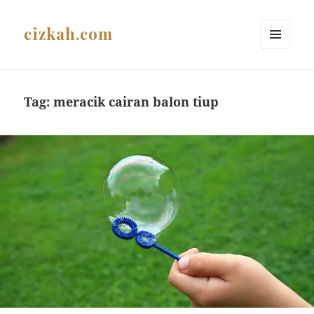
cizkah.com
MENU
AND
WIDGETS
Tag:
meracik cairan balon tiup