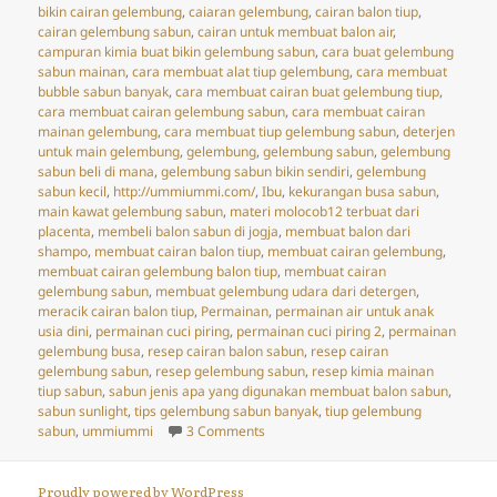
bikin cairan gelembung
,
caiaran gelembung
,
cairan balon tiup
,
cairan gelembung sabun
,
cairan untuk membuat balon air
,
campuran kimia buat bikin gelembung sabun
,
cara buat gelembung
sabun mainan
,
cara membuat alat tiup gelembung
,
cara membuat
bubble sabun banyak
,
cara membuat cairan buat gelembung tiup
,
cara membuat cairan gelembung sabun
,
cara membuat cairan
mainan gelembung
,
cara membuat tiup gelembung sabun
,
deterjen
untuk main gelembung
,
gelembung
,
gelembung sabun
,
gelembung
sabun beli di mana
,
gelembung sabun bikin sendiri
,
gelembung
sabun kecil
,
http://ummiummi.com/
,
Ibu
,
kekurangan busa sabun
,
main kawat gelembung sabun
,
materi molocob12 terbuat dari
placenta
,
membeli balon sabun di jogja
,
membuat balon dari
shampo
,
membuat cairan balon tiup
,
membuat cairan gelembung
,
membuat cairan gelembung balon tiup
,
membuat cairan
gelembung sabun
,
membuat gelembung udara dari detergen
,
meracik cairan balon tiup
,
Permainan
,
permainan air untuk anak
usia dini
,
permainan cuci piring
,
permainan cuci piring 2
,
permainan
gelembung busa
,
resep cairan balon sabun
,
resep cairan
gelembung sabun
,
resep gelembung sabun
,
resep kimia mainan
tiup sabun
,
sabun jenis apa yang digunakan membuat balon sabun
,
sabun sunlight
,
tips gelembung sabun banyak
,
tiup gelembung
on Bermain Gelembung Sabun
sabun
,
ummiummi
3 Comments
Proudly powered by WordPress