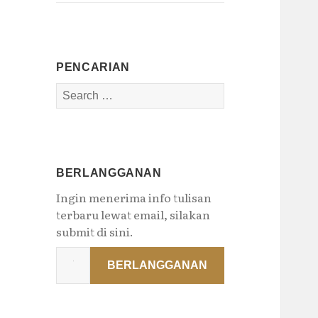
PENCARIAN
Search
for:
BERLANGGANAN
Ingin menerima info tulisan
terbaru lewat email, silakan
submit di sini.
Type
BERLANGGANAN
your
email…