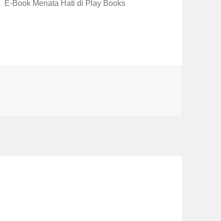
E-Book Menata Hati di Play Books
es