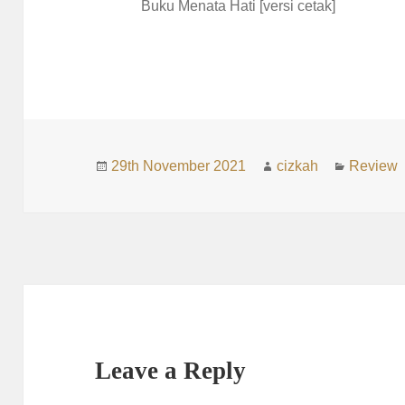
Buku Menata Hati [versi cetak]
Posted
Author
Categori
29th November 2021
cizkah
Review
on
Leave a Reply