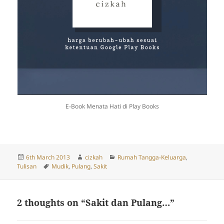
E-Book Menata Hati di Play Books
Posted
Author
Categories
6th March 2013
cizkah
Rumah Tangga-Keluarga
,
on
Tags
Tulisan
Mudik
,
Pulang
,
Sakit
2 thoughts on “Sakit dan Pulang…”