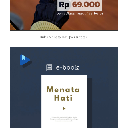
Buku Menata Hati [versi cetak]