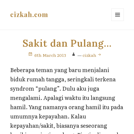
cizkah.com
MENU
AND
WIDGETS
Sakit dan Pulang…
6th March 2013
—
cizkah
Beberapa teman yang baru menjalani
biduk rumah tangga, seringkali terkena
syndrom “pulang”. Dulu aku juga
mengalami. Apalagi waktu itu langsung
hamil. Yang namanya orang hamil itu pada
umumnya kepayahan. Kalau
kepayahan/sakit, biasanya seseorang