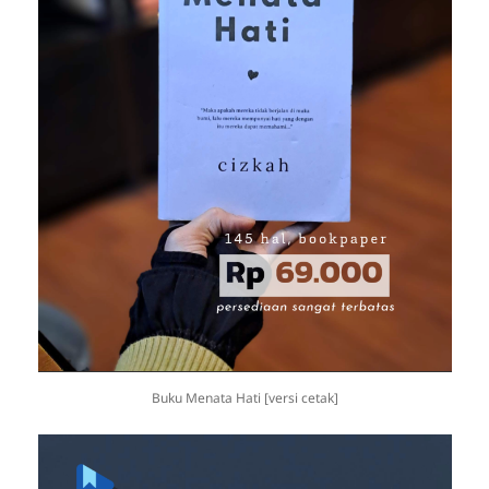
Buku Menata Hati [versi cetak]