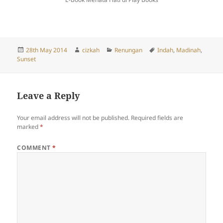
Posted
Author
Categories
Tags
28th May 2014
cizkah
Renungan
Indah
,
Madinah
,
on
Sunset
Leave a Reply
Your email address will not be published.
Required fields are
marked
*
COMMENT
*