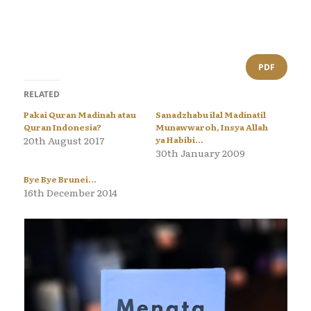
PDF
RELATED
Pakai Quran Madinah atau
Sanadzhabu ilal Madinatil
Quran Indonesia?
Munawwaroh, Insya Allah
20th August 2017
ya Habibi…
30th January 2009
Bye Bye Brunei…
16th December 2014