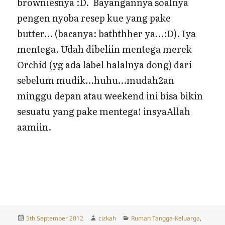
browniesnya :D. Bayangannya soalnya
pengen nyoba resep kue yang pake
butter… (bacanya: baththher ya…:D). Iya
mentega. Udah dibeliin mentega merek
Orchid (yg ada label halalnya dong) dari
sebelum mudik…huhu…mudah2an
minggu depan atau weekend ini bisa bikin
sesuatu yang pake mentega! insyaAllah
aamiin.
Posted
Author
Categories
5th September 2012
cizkah
Rumah Tangga-Keluarga
,