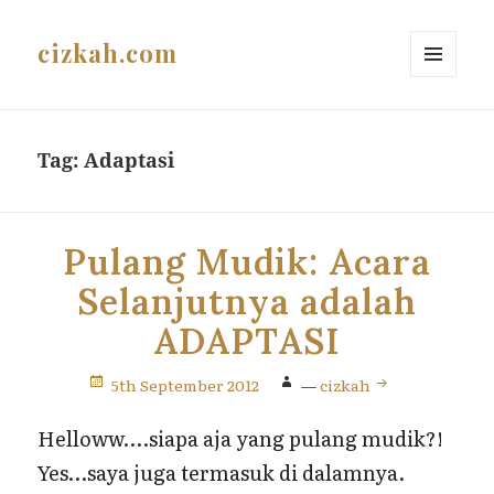
cizkah.com
MENU
AND
WIDGETS
Tag:
Adaptasi
Pulang Mudik: Acara
Selanjutnya adalah
ADAPTASI
5th September 2012
—
cizkah
Helloww….siapa aja yang pulang mudik?!
Yes…saya juga termasuk di dalamnya.