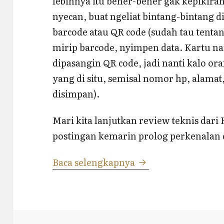
lebihnya itu bener-bener gak kepikira
nyecan, buat ngeliat bintang-bintang di 
barcode atau QR code (sudah tau tenta
mirip barcode, nyimpen data. Kartu n
dipasangin QR code, jadi nanti kalo or
yang di situ, semisal nomor hp, alamat
disimpan).
Mari kita lanjutkan review teknis dar
postingan kemarin prolog perkenalan 
Review HP Android
Baca selengkapnya