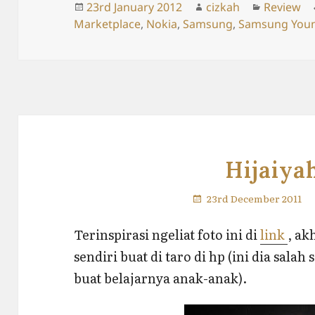
Posted
Author
Categori
23rd January 2012
cizkah
Review
on
Marketplace
,
Nokia
,
Samsung
,
Samsung You
Hijaiy
23rd December 2011
Terinspirasi ngeliat foto ini di
link
, ak
sendiri buat di taro di hp (ini dia sala
buat belajarnya anak-anak).