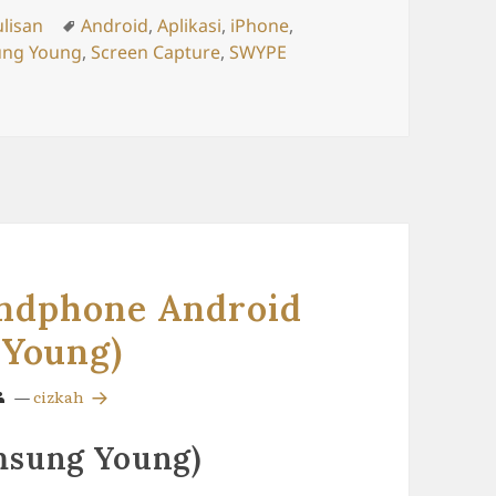
s
Tags
ulisan
Android
,
Aplikasi
,
iPhone
,
ng Young
,
Screen Capture
,
SWYPE
n 2) – UPDATED + IMAGE
andphone Android
 Young)
—
cizkah
msung Young)