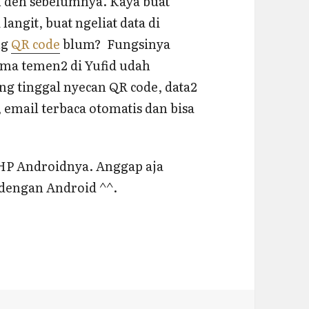
n deh sebelumnya. Kaya buat
langit, buat ngeliat data di
ng
QR code
blum? Fungsinya
ama temen2 di Yufid udah
ang tinggal nyecan QR code, data2
, email terbaca otomatis dan bisa
i HP Androidnya. Anggap aja
dengan Android ^^.
 (bagian 2) – UPDATED + IMAGE