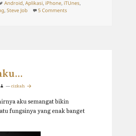
es
Tags
Android
,
Aplikasi
,
iPhone
,
iTUnes
,
on Tips dan Review Handpho
ng
,
Steve Job
5 Comments
ahku…
—
cizkah
hirnya aku semangat bikin
h satu fungsinya yang enak banget