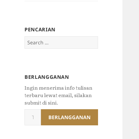
PENCARIAN
Search
for:
BERLANGGANAN
Ingin menerima info tulisan
terbaru lewat email, silakan
submit di sini.
Type
BERLANGGANAN
your
email…