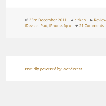
Posted
Author
Catego
23rd December 2011
cizkah
Revie
on
o
iDevice
,
iPad
,
iPhone
,
Iqro
21 Comments
Proudly powered by WordPress