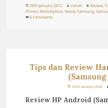
Posted
Author
Categorie
28th January 2012
cizkah
Review
,
T
on
iTUnes
,
Marketplace
,
Nokia
,
Samsung
,
Samsu
on Review HP Android (bagia
6 Comments
Tips dan Review H
(Samsung
23rd January 2012
Review HP Android (Sa