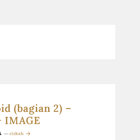
d (bagian 2) –
+ IMAGE
—
cizkah