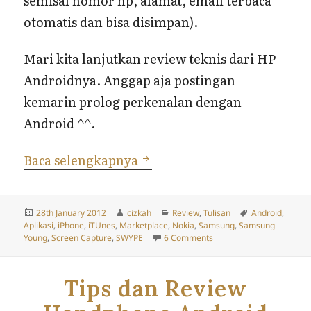
semisal nomor hp, alamat, email terbaca
otomatis dan bisa disimpan).
Mari kita lanjutkan review teknis dari HP
Androidnya. Anggap aja postingan
kemarin prolog perkenalan dengan
Android ^^.
Review HP Android (bagian
Baca selengkapnya
Posted
Author
Categories
Tags
28th January 2012
cizkah
Review
,
Tulisan
Android
,
on
Aplikasi
,
iPhone
,
iTUnes
,
Marketplace
,
Nokia
,
Samsung
,
Samsung
on Review HP Android (b
Young
,
Screen Capture
,
SWYPE
6 Comments
Tips dan Review