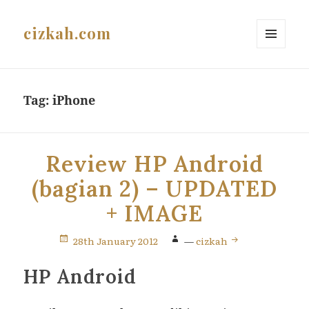
cizkah.com
MENU
AND
WIDGETS
Tag:
iPhone
Review HP Android
(bagian 2) – UPDATED
+ IMAGE
28th January 2012
—
cizkah
HP Android