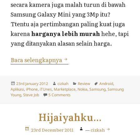
secara kamera juga malah turun di bawah
Samsung Galaxy Mini yang 3Mp itu?
Ttentu aja pertimbangan paling kuat juga
karena
harganya lebih murah
hehe, tapi
yang ditanyakan alasan selain harga.
Tips dan Review Handphon
Baca selengkapnya
Posted
Author
Categories
Tags
23rd January 2012
cizkah
Review
Android
,
on
Aplikasi
,
iPhone
,
iTUnes
,
Marketplace
,
Nokia
,
Samsung
,
Samsung
on Tips dan Review Handphone Android
Young
,
Steve Job
5 Comments
Hijaiyahku…
23rd December 2011
—
cizkah