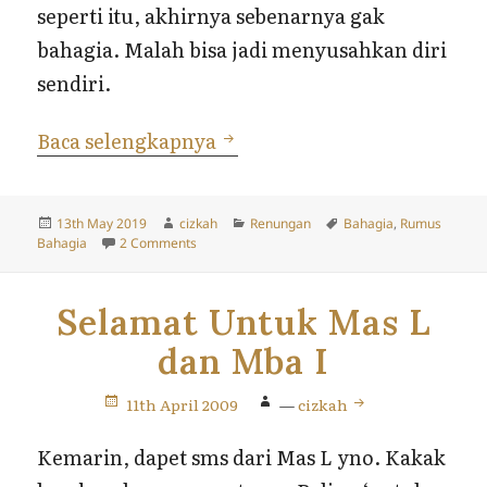
seperti itu, akhirnya sebenarnya gak
bahagia. Malah bisa jadi menyusahkan diri
sendiri.
Rumus Hidup Bahagia
Baca selengkapnya
Posted
Author
Categories
Tags
13th May 2019
cizkah
Renungan
Bahagia
,
Rumus
on
on Rumus Hidup Bahagia
Bahagia
2 Comments
Selamat Untuk Mas L
dan Mba I
11th April 2009
—
cizkah
Kemarin, dapet sms dari Mas L yno. Kakak