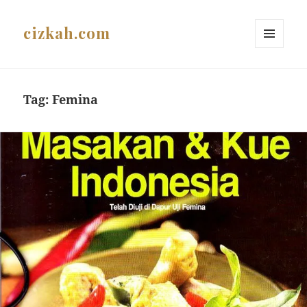
cizkah.com
MENU
AND
WIDGETS
Tag:
Femina