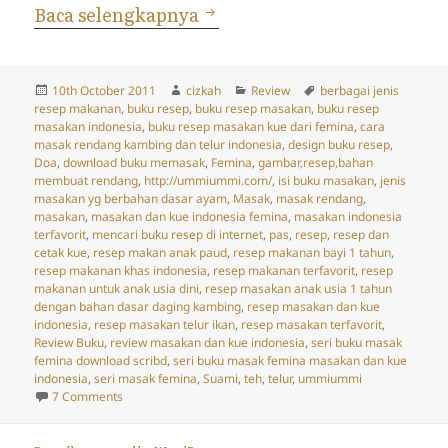
Buku Resep Masakan Terfav
Baca selengkapnya
Posted
Author
Categories
Tags
10th October 2011
cizkah
Review
berbagai jenis
on
resep makanan
,
buku resep
,
buku resep masakan
,
buku resep
masakan indonesia
,
buku resep masakan kue dari femina
,
cara
masak rendang kambing dan telur indonesia
,
design buku resep
,
Doa
,
download buku memasak
,
Femina
,
gambar,resep,bahan
membuat rendang
,
http://ummiummi.com/
,
isi buku masakan
,
jenis
masakan yg berbahan dasar ayam
,
Masak
,
masak rendang
,
masakan
,
masakan dan kue indonesia femina
,
masakan indonesia
terfavorit
,
mencari buku resep di internet
,
pas
,
resep
,
resep dan
cetak kue
,
resep makan anak paud
,
resep makanan bayi 1 tahun
,
resep makanan khas indonesia
,
resep makanan terfavorit
,
resep
makanan untuk anak usia dini
,
resep masakan anak usia 1 tahun
dengan bahan dasar daging kambing
,
resep masakan dan kue
indonesia
,
resep masakan telur ikan
,
resep masakan terfavorit
,
Review Buku
,
review masakan dan kue indonesia
,
seri buku masak
femina download scribd
,
seri buku masak femina masakan dan kue
indonesia
,
seri masak femina
,
Suami
,
teh
,
telur
,
ummiummi
on Buku Resep Masakan Terfavorit!
7 Comments