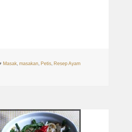
 PETIS
s
Tags
Masak
,
masakan
,
Petis
,
Resep Ayam
IS