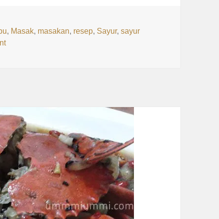
ags
bu
,
Masak
,
masakan
,
resep
,
Sayur
,
sayur
on Ide Sayur Praktis
nt