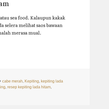
tam
atau sea food. Kalaupun kakak
a selera melihat saos bawaan
a malah merasa mual.
a Hitam
s
Tags
cabe merah
,
Kepiting
,
kepiting lada
ting
,
resep kepiting lada hitam
,
Lada Hitam