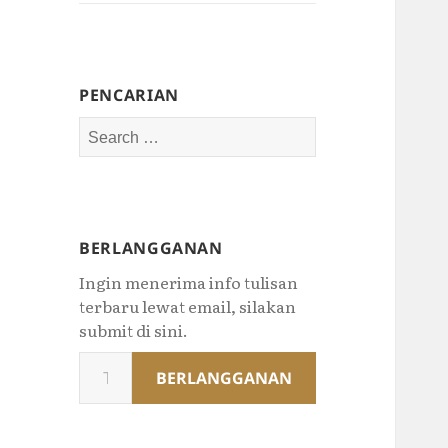
PENCARIAN
Search
for:
BERLANGGANAN
Ingin menerima info tulisan
terbaru lewat email, silakan
submit di sini.
Type
BERLANGGANAN
your
email…