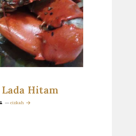
 Lada Hitam
—
cizkah