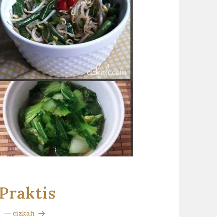
Praktis
—
cizkah