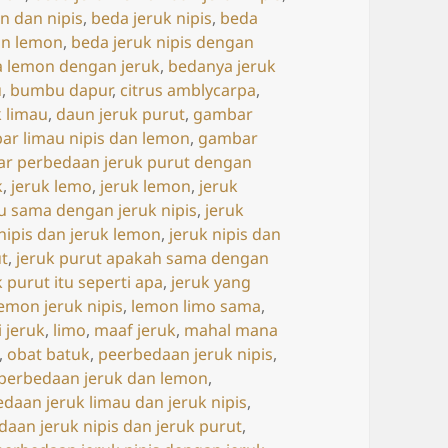
n dan nipis
,
beda jeruk nipis
,
beda
an lemon
,
beda jeruk nipis dengan
 lemon dengan jeruk
,
bedanya jeruk
u
,
bumbu dapur
,
citrus amblycarpa
,
k limau
,
daun jeruk purut
,
gambar
ar limau nipis dan lemon
,
gambar
r perbedaan jeruk purut dengan
k
,
jeruk lemo
,
jeruk lemon
,
jeruk
au sama dengan jeruk nipis
,
jeruk
 nipis dan jeruk lemon
,
jeruk nipis dan
ut
,
jeruk purut apakah sama dengan
k purut itu seperti apa
,
jeruk yang
lemon jeruk nipis
,
lemon limo sama
,
i jeruk
,
limo
,
maaf jeruk
,
mahal mana
,
obat batuk
,
peerbedaan jeruk nipis
,
perbedaan jeruk dan lemon
,
daan jeruk limau dan jeruk nipis
,
daan jeruk nipis dan jeruk purut
,