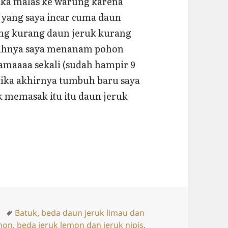
suka malas ke warung karena
 yang saya incar cuma daun
ng kurang daun jeruk kurang
igihnya saya menanam pohon
amaaaa sekali (sudah hampir 9
etika akhirnya tumbuh baru saya
k memasak itu itu daun jeruk
Jeruk Lemon, Jeruk Purut,dan Jeruk Limau (Limo)
ries
Tags
Batuk
,
beda daun jeruk limau dan
mon
,
beda jeruk lemon dan jeruk nipis
,