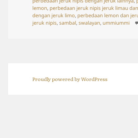
perbedaan jeruk nipis dengan jeruk lainnya
,
lemon
,
perbedaan jeruk nipis jeruk limau dan
dengan jeruk limo
,
perbedaan lemon dan jeru
jeruk nipis
,
sambal
,
swalayan
,
ummiummi
Proudly powered by WordPress