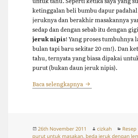
untuk tahu. Seperti ketika saya yang 
ketinggalan beli bumbu dapur padahal
jeruknya dan berakhir masakannya ya
sedap dan dengan sebab itu dengan g
jeruk nipis
! Yang proses tumbuhnya l
bulan tapi baru sekitar 20 cm!). Dan k
tahu, ternyata yang biasa dipakai untu
purut (bukan daun jeruk nipis).
Beda Jeruk Nipis, 
Baca selengkapnya
Posted
Author
Catego
26th November 2011
cizkah
Resep
on
purut untuk masakan
,
beda jeruk dengan le