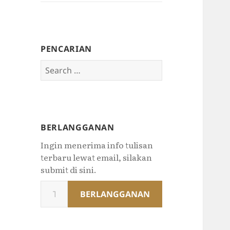
PENCARIAN
Search
for:
BERLANGGANAN
Ingin menerima info tulisan
terbaru lewat email, silakan
submit di sini.
Type
BERLANGGANAN
your
email…