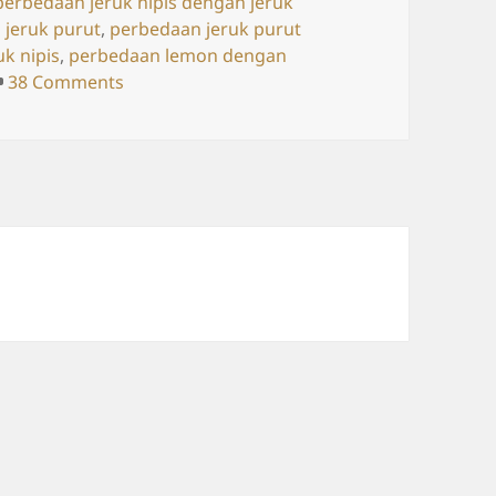
perbedaan jeruk nipis dengan jeruk
 jeruk purut
,
perbedaan jeruk purut
k nipis
,
perbedaan lemon dengan
on Beda Jeruk Nipis, Jeruk Lemon, Jeruk Pur
38 Comments