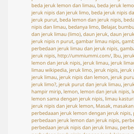
beda jeruk lemon dan limau
,
beda jeruk lemo
jeruk nipis dan jeruk limo
,
beda jeruk nipis d
jeruk purut
,
beda lemon dan jeruk nipis
,
beda
nipis dan limau
,
bedanya limo
,
Belajar
,
bumb
dan jeruk limau (limo)
,
daun jeruk
,
daun jeru
jeruk nipis n purut
,
gambar limau nipis
,
gamb
perbedaan jeruk limau dan jeruk nipis
,
gamba
jeruk nipis
,
http://ummiummi.com/
,
Ibu
,
jeru
lemon dan jeruk nipis
,
jeruk limau
,
jeruk lim
limau wikipedia
,
jeruk limo
,
jeruk nipis
,
jeruk
jeruk limau
,
jeruk nipis dan lemon
,
jeruk pur
jeruk limo?
,
jeruk purut dan jeruk limau
,
jeru
hampir mirip
,
lemon
,
lemon dan jeruk nipis
,
lemon sama dengan jeruk nipis
,
limau kastur
jeruk nipis dan jeruk lemon
,
Masak
,
masakan
perbedaaan jeruk lemon dengan jeruk nipis
,
perbedaan jeruk lemon dan jeruk nipis
,
perbe
perbedaan jeruk nipis dan jeruk limau
,
perbe