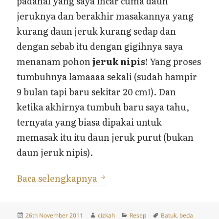
padahal yang saya incar cuma daun
jeruknya dan berakhir masakannya yang
kurang daun jeruk kurang sedap dan
dengan sebab itu dengan gigihnya saya
menanam pohon
jeruk nipis
! Yang proses
tumbuhnya lamaaaa sekali (sudah hampir
9 bulan tapi baru sekitar 20 cm!). Dan
ketika akhirnya tumbuh baru saya tahu,
ternyata yang biasa dipakai untuk
memasak itu itu daun jeruk purut (bukan
daun jeruk nipis).
Beda Jeruk Nipis, Jeruk Le
Baca selengkapnya
Posted
Author
Categories
Tags
26th November 2011
cizkah
Resep
Batuk
,
beda