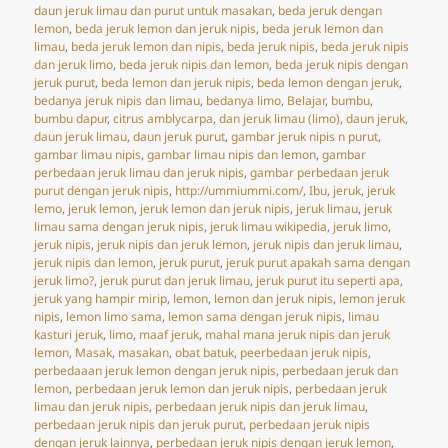
on
daun jeruk limau dan purut untuk masakan
,
beda jeruk dengan
lemon
,
beda jeruk lemon dan jeruk nipis
,
beda jeruk lemon dan
limau
,
beda jeruk lemon dan nipis
,
beda jeruk nipis
,
beda jeruk nipis
dan jeruk limo
,
beda jeruk nipis dan lemon
,
beda jeruk nipis dengan
jeruk purut
,
beda lemon dan jeruk nipis
,
beda lemon dengan jeruk
,
bedanya jeruk nipis dan limau
,
bedanya limo
,
Belajar
,
bumbu
,
bumbu dapur
,
citrus amblycarpa
,
dan jeruk limau (limo)
,
daun jeruk
,
daun jeruk limau
,
daun jeruk purut
,
gambar jeruk nipis n purut
,
gambar limau nipis
,
gambar limau nipis dan lemon
,
gambar
perbedaan jeruk limau dan jeruk nipis
,
gambar perbedaan jeruk
purut dengan jeruk nipis
,
http://ummiummi.com/
,
Ibu
,
jeruk
,
jeruk
lemo
,
jeruk lemon
,
jeruk lemon dan jeruk nipis
,
jeruk limau
,
jeruk
limau sama dengan jeruk nipis
,
jeruk limau wikipedia
,
jeruk limo
,
jeruk nipis
,
jeruk nipis dan jeruk lemon
,
jeruk nipis dan jeruk limau
,
jeruk nipis dan lemon
,
jeruk purut
,
jeruk purut apakah sama dengan
jeruk limo?
,
jeruk purut dan jeruk limau
,
jeruk purut itu seperti apa
,
jeruk yang hampir mirip
,
lemon
,
lemon dan jeruk nipis
,
lemon jeruk
nipis
,
lemon limo sama
,
lemon sama dengan jeruk nipis
,
limau
kasturi jeruk
,
limo
,
maaf jeruk
,
mahal mana jeruk nipis dan jeruk
lemon
,
Masak
,
masakan
,
obat batuk
,
peerbedaan jeruk nipis
,
perbedaaan jeruk lemon dengan jeruk nipis
,
perbedaan jeruk dan
lemon
,
perbedaan jeruk lemon dan jeruk nipis
,
perbedaan jeruk
limau dan jeruk nipis
,
perbedaan jeruk nipis dan jeruk limau
,
perbedaan jeruk nipis dan jeruk purut
,
perbedaan jeruk nipis
dengan jeruk lainnya
,
perbedaan jeruk nipis dengan jeruk lemon
,