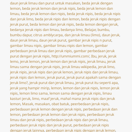
on
daun jeruk limau dan purut untuk masakan
,
beda jeruk dengan
lemon
,
beda jeruk lemon dan jeruk nipis
,
beda jeruk lemon dan
limau
,
beda jeruk lemon dan nipis
,
beda jeruk nipis
,
beda jeruk nipis
dan jeruk limo
,
beda jeruk nipis dan lemon
,
beda jeruk nipis dengan
jeruk purut
,
beda lemon dan jeruk nipis
,
beda lemon dengan jeruk
,
bedanya jeruk nipis dan limau
,
bedanya limo
,
Belajar
,
bumbu
,
bumbu dapur
,
citrus amblycarpa
,
dan jeruk limau (limo)
,
daun jeruk
,
daun jeruk limau
,
daun jeruk purut
,
gambar jeruk nipis n purut
,
gambar limau nipis
,
gambar limau nipis dan lemon
,
gambar
perbedaan jeruk limau dan jeruk nipis
,
gambar perbedaan jeruk
purut dengan jeruk nipis
,
http://ummiummi.com/
,
Ibu
,
jeruk
,
jeruk
lemo
,
jeruk lemon
,
jeruk lemon dan jeruk nipis
,
jeruk limau
,
jeruk
limau sama dengan jeruk nipis
,
jeruk limau wikipedia
,
jeruk limo
,
jeruk nipis
,
jeruk nipis dan jeruk lemon
,
jeruk nipis dan jeruk limau
,
jeruk nipis dan lemon
,
jeruk purut
,
jeruk purut apakah sama dengan
jeruk limo?
,
jeruk purut dan jeruk limau
,
jeruk purut itu seperti apa
,
jeruk yang hampir mirip
,
lemon
,
lemon dan jeruk nipis
,
lemon jeruk
nipis
,
lemon limo sama
,
lemon sama dengan jeruk nipis
,
limau
kasturi jeruk
,
limo
,
maaf jeruk
,
mahal mana jeruk nipis dan jeruk
lemon
,
Masak
,
masakan
,
obat batuk
,
peerbedaan jeruk nipis
,
perbedaaan jeruk lemon dengan jeruk nipis
,
perbedaan jeruk dan
lemon
,
perbedaan jeruk lemon dan jeruk nipis
,
perbedaan jeruk
limau dan jeruk nipis
,
perbedaan jeruk nipis dan jeruk limau
,
perbedaan jeruk nipis dan jeruk purut
,
perbedaan jeruk nipis
dengan jeruk lainnya
,
perbedaan jeruk nipis dengan jeruk lemon
,