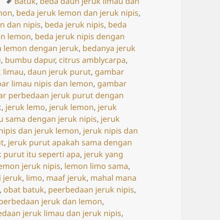
ries
Tags
Batuk
,
beda daun jeruk limau dan
mon
,
beda jeruk lemon dan jeruk nipis
,
n dan nipis
,
beda jeruk nipis
,
beda
an lemon
,
beda jeruk nipis dengan
 lemon dengan jeruk
,
bedanya jeruk
u
,
bumbu dapur
,
citrus amblycarpa
,
k limau
,
daun jeruk purut
,
gambar
ar limau nipis dan lemon
,
gambar
r perbedaan jeruk purut dengan
k
,
jeruk lemo
,
jeruk lemon
,
jeruk
au sama dengan jeruk nipis
,
jeruk
 nipis dan jeruk lemon
,
jeruk nipis dan
ut
,
jeruk purut apakah sama dengan
k purut itu seperti apa
,
jeruk yang
lemon jeruk nipis
,
lemon limo sama
,
i jeruk
,
limo
,
maaf jeruk
,
mahal mana
,
obat batuk
,
peerbedaan jeruk nipis
,
perbedaan jeruk dan lemon
,
daan jeruk limau dan jeruk nipis
,