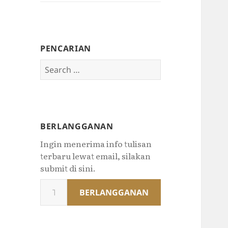
PENCARIAN
Search
for:
BERLANGGANAN
Ingin menerima info tulisan
terbaru lewat email, silakan
submit di sini.
Type
BERLANGGANAN
your
email…