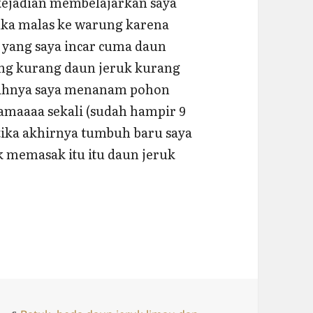
kejadian membelajarkan saya
suka malas ke warung karena
 yang saya incar cuma daun
ng kurang daun jeruk kurang
igihnya saya menanam pohon
amaaaa sekali (sudah hampir 9
etika akhirnya tumbuh baru saya
k memasak itu itu daun jeruk
Jeruk Lemon, Jeruk Purut,dan Jeruk Limau (Limo)