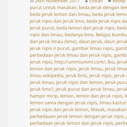
Posted
Author
Catego
26th November 2011
cizkah
Resep
on
purut untuk masakan
,
beda jeruk dengan le
beda jeruk lemon dan limau
,
beda jeruk lemo
jeruk nipis dan jeruk limo
,
beda jeruk nipis d
jeruk purut
,
beda lemon dan jeruk nipis
,
beda
nipis dan limau
,
bedanya limo
,
Belajar
,
bumb
dan jeruk limau (limo)
,
daun jeruk
,
daun jeru
jeruk nipis n purut
,
gambar limau nipis
,
gamb
perbedaan jeruk limau dan jeruk nipis
,
gamba
jeruk nipis
,
http://ummiummi.com/
,
Ibu
,
jeru
lemon dan jeruk nipis
,
jeruk limau
,
jeruk lim
limau wikipedia
,
jeruk limo
,
jeruk nipis
,
jeruk
jeruk limau
,
jeruk nipis dan lemon
,
jeruk pur
jeruk limo?
,
jeruk purut dan jeruk limau
,
jeru
hampir mirip
,
lemon
,
lemon dan jeruk nipis
,
lemon sama dengan jeruk nipis
,
limau kastur
jeruk nipis dan jeruk lemon
,
Masak
,
masakan
perbedaaan jeruk lemon dengan jeruk nipis
,
perbedaan jeruk lemon dan jeruk nipis
,
perbe