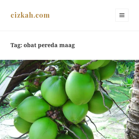
cizkah.com
MENU
AND
WIDGETS
Tag:
obat pereda maag