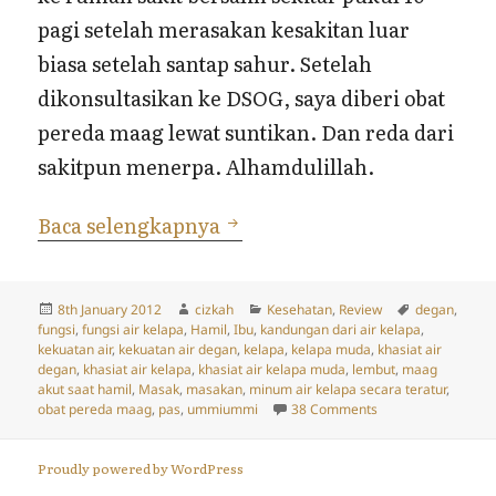
pagi setelah merasakan kesakitan luar
biasa setelah santap sahur. Setelah
dikonsultasikan ke DSOG, saya diberi obat
pereda maag lewat suntikan. Dan reda dari
sakitpun menerpa. Alhamdulillah.
Kekuatan Air Degan (Kelap
Baca selengkapnya
Posted
Author
Categories
Tags
8th January 2012
cizkah
Kesehatan
,
Review
degan
,
on
fungsi
,
fungsi air kelapa
,
Hamil
,
Ibu
,
kandungan dari air kelapa
,
kekuatan air
,
kekuatan air degan
,
kelapa
,
kelapa muda
,
khasiat air
degan
,
khasiat air kelapa
,
khasiat air kelapa muda
,
lembut
,
maag
akut saat hamil
,
Masak
,
masakan
,
minum air kelapa secara teratur
,
on Kekuatan Air D
obat pereda maag
,
pas
,
ummiummi
38 Comments
Proudly powered by WordPress