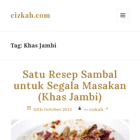
cizkah.com
MENU
AND
WIDGETS
Tag:
Khas Jambi
Satu Resep Sambal
untuk Segala Masakan
(Khas Jambi)
10th October 2013
—
cizkah