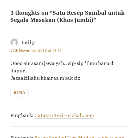
3 thoughts on “Satu Resep Sambal untuk
Segala Masakan (Khas Jambi)”
Leily
says:
27th November 2013 at 14:45
Oooo air asam jawa yah.. sip-sip *ilmu baru di
dapur..
Jazaakillahu khairaa mbak ciz
REPLY
Pingback:
Catatan Teri – cizkah.com
Pingback:
Resep Sambal Teri Mudah - cizkah.com