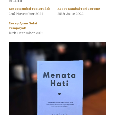
RELATED
Resep Sambal Teri Mudah
Resep Sambal Teri Terong
2nd November 2024
25th June 2022
Resep Ayam Gulai
Tempoyak
16th December 2015