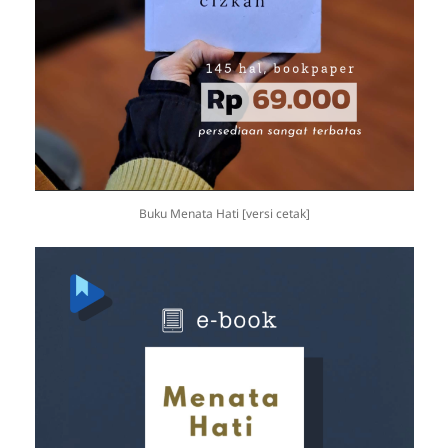
Buku Menata Hati [versi cetak]