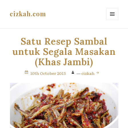
cizkah.com
MENU
AND
WIDGETS
Satu Resep Sambal
untuk Segala Masakan
(Khas Jambi)
10th October 2013
—
cizkah