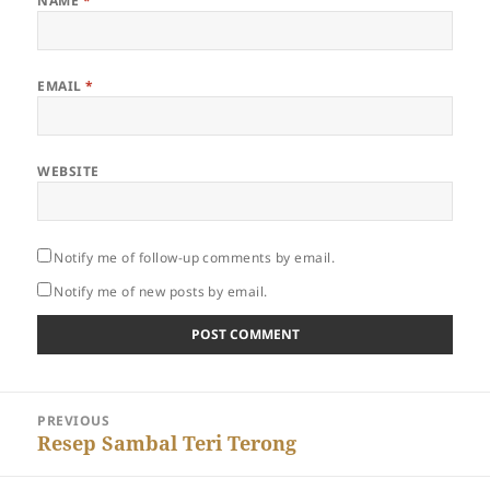
NAME
*
EMAIL
*
WEBSITE
Notify me of follow-up comments by email.
Notify me of new posts by email.
Post
PREVIOUS
navigation
Previous
Resep Sambal Teri Terong
post: