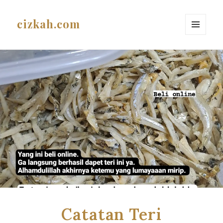
cizkah.com
MENU
AND
WIDGETS
Catatan Teri