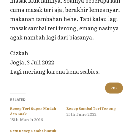
masak lauk lainnya. Soalnya beberapa kali
cuma masak teri aja, berakhir lemes nyari
makanan tambahan hehe. Tapi kalau lagi
masak sambal teri terong, emang nasinya
agak nambah lagi dari biasanya.
Cizkah
Jogja, 3 Juli 2022
Lagi meriang karena kena scabies.
PDF
RELATED
Resep Teri Super Mudah
Resep Sambal Teri Terong
dan Enak
25th June 2022
15th March 2016
Satu Resep Sambal untuk