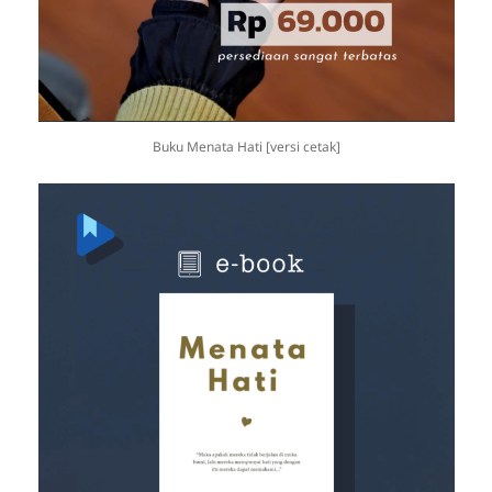
Buku Menata Hati [versi cetak]