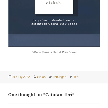
E-Book Menata Hati di Play Books
Posted
Author
Categories
Tags
3rd July 2022
cizkah
Renungan
Teri
on
One thought on “Catatan Teri”