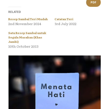
PDF
RELATED
Resep Sambal Teri Mudah
Catatan Teri
2nd November 2024
3rd July 2022
Satu Resep Sambal untuk
Segala Masakan (Khas
Jambi)
10th October 2013