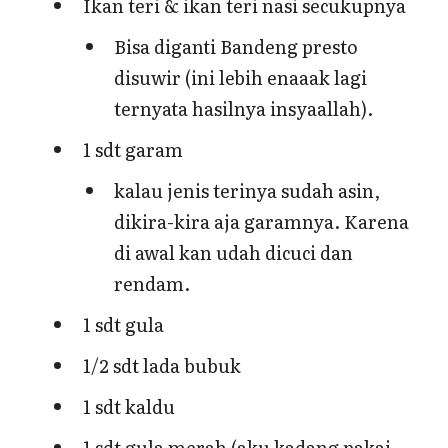
Ikan teri & ikan teri nasi secukupnya
Bisa diganti Bandeng presto
disuwir (ini lebih enaaak lagi
ternyata hasilnya insyaallah).
1 sdt garam
kalau jenis terinya sudah asin,
dikira-kira aja garamnya. Karena
di awal kan udah dicuci dan
rendam.
1 sdt gula
1/2 sdt lada bubuk
1 sdt kaldu
1 sdt gula merah (aku kadang pakai