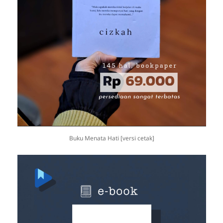
Buku Menata Hati [versi cetak]