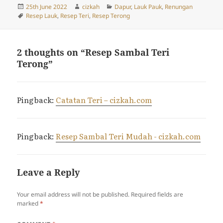
Posted
Author
Categories
25th June 2022
cizkah
Dapur
,
Lauk Pauk
,
Renungan
on
Tags
Resep Lauk
,
Resep Teri
,
Resep Terong
2 thoughts on “Resep Sambal Teri
Terong”
Pingback:
Catatan Teri – cizkah.com
Pingback:
Resep Sambal Teri Mudah - cizkah.com
Leave a Reply
Your email address will not be published.
Required fields are
marked
*