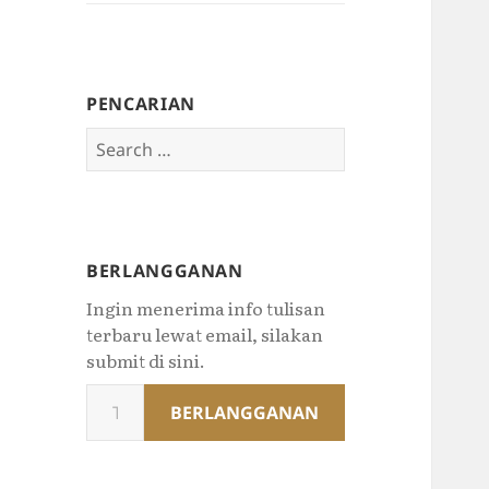
PENCARIAN
Search
for:
BERLANGGANAN
Ingin menerima info tulisan
terbaru lewat email, silakan
submit di sini.
Type
BERLANGGANAN
your
email…