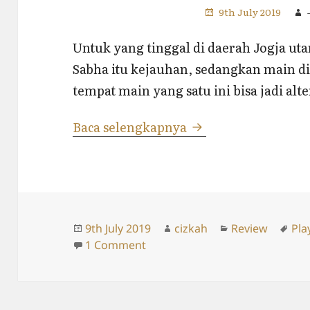
9th July 2019
Untuk yang tinggal di daerah Jogja ut
Sabha itu kejauhan, sedangkan main di
tempat main yang satu ini bisa jadi alte
Taman Bermain di 
Baca selengkapnya
Posted
Author
Categories
Tag
9th July 2019
cizkah
Review
Pla
on
on Taman Bermain di Sumbera
1 Comment