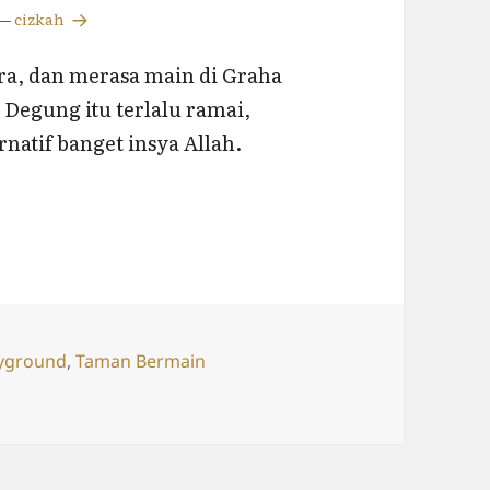
—
cizkah
ara, dan merasa main di Graha
 Degung itu terlalu ramai,
rnatif banget insya Allah.
Sumberan Yogyakarta
s
yground
,
Taman Bermain
n Yogyakarta