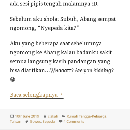
ada sesi pipis tengah malamnya :D.
Sebelum aku sholat Subuh, Abang sempat
ngomong, “Nyepeda kita?”
Aku yang beberapa saat sebelumnya
ngomong ke Abang kalau badanku sakit
semua langsung kasih pandangan yang
bisa diartikan…
Whaaatt? Are you kidding?
😀
Nyepeda Setelah Mudik
Baca selengkapnya
Posted
Author
Categories
10th June 2019
cizkah
Rumah Tangga-Keluarga
,
on
Tags
on Nyepeda Setelah Mudik
Tulisan
Gowes
,
Sepeda
4 Comments