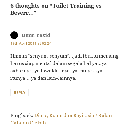
6 thoughts on “Toilet Training vs
Beserr…”
Umm Yazid
says:
19th April 2011 at 03:24
Hmmm *senyum-senyum*…jadi ibu itu memang
harus siap mental dalam segala hal ya…ya
sabarnya, ya tawakkalnya, ya ininya…ya
itunya….ya dan lain-lainnya.
REPLY
Pingback:
Diare, Ruam dan Bayi Usia 7 Bulan -
Catatan Cizkah