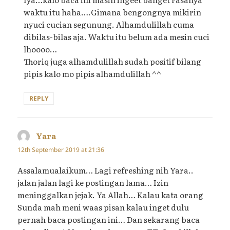
waktu itu haha….Gimana bengongnya mikirin
nyuci cucian segunung. Alhamdulillah cuma
dibilas-bilas aja. Waktu itu belum ada mesin cuci
lhoooo…
Thoriq juga alhamdulillah sudah positif bilang
pipis kalo mo pipis alhamdulillah ^^
REPLY
Yara
says:
12th September 2019 at 21:36
Assalamualaikum… Lagi refreshing nih Yara..
jalan jalan lagi ke postingan lama… Izin
meninggalkan jejak. Ya Allah… Kalau kata orang
Sunda mah meni waas pisan kalau inget dulu
pernah baca postingan ini… Dan sekarang baca