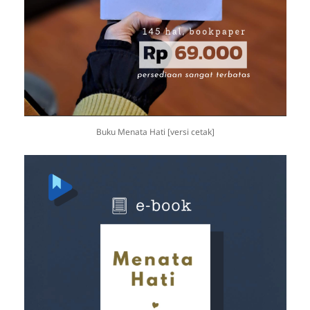
Buku Menata Hati [versi cetak]