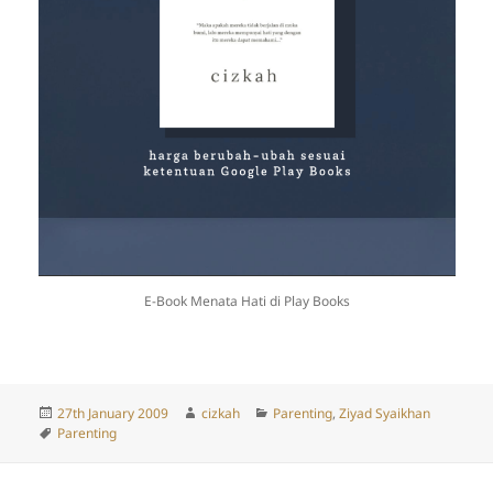
E-Book Menata Hati di Play Books
Posted
Author
Categories
27th January 2009
cizkah
Parenting
,
Ziyad Syaikhan
on
Tags
Parenting