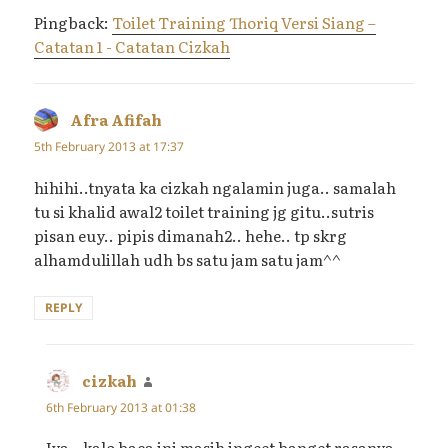
Pingback:
Toilet Training Thoriq Versi Siang –
Catatan 1 - Catatan Cizkah
Afra Afifah
says:
5th February 2013 at 17:37
hihihi..tnyata ka cizkah ngalamin juga.. samalah
tu si khalid awal2 toilet training jg gitu..sutris
pisan euy.. pipis dimanah2.. hehe.. tp skrg
alhamdulillah udh bs satu jam satu jam^^
REPLY
cizkah
says:
6th February 2013 at 01:38
Iya…kalo baca ini masih ingeet banget rasanya