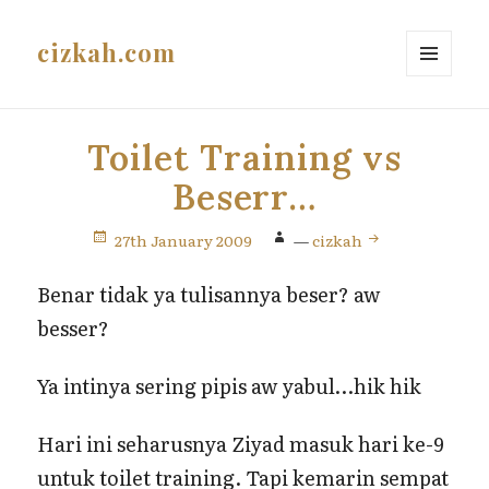
cizkah.com
MENU
AND
WIDGETS
Toilet Training vs
Beserr…
27th January 2009
—
cizkah
Benar tidak ya tulisannya beser? aw
besser?
Ya intinya sering pipis aw yabul…hik hik
Hari ini seharusnya Ziyad masuk hari ke-9
untuk toilet training. Tapi kemarin sempat