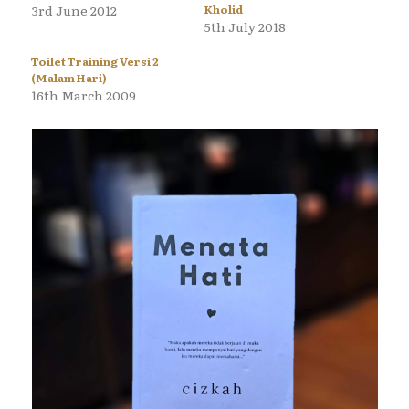
3rd June 2012
Kholid
5th July 2018
Toilet Training Versi 2
(Malam Hari)
16th March 2009